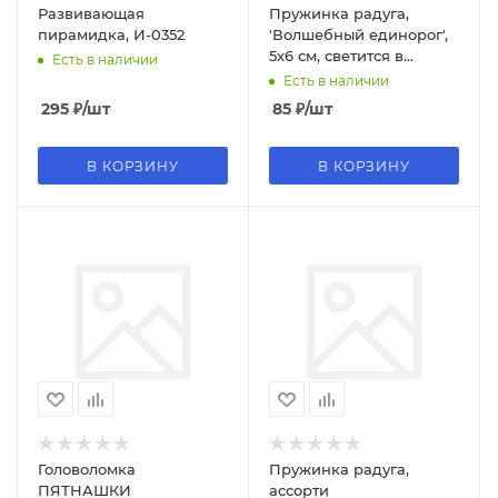
Развивающая
Пружинка радуга,
пирамидка, И-0352
'Волшебный единорог',
5х6 см, светится в
Есть в наличии
темноте, И-9654
Есть в наличии
295
₽
/шт
85
₽
/шт
В КОРЗИНУ
В КОРЗИНУ
Головоломка
Пружинка радуга,
ПЯТНАШКИ
ассорти