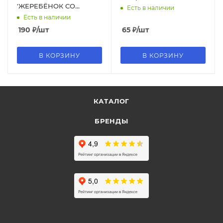
'ЖЕРЕБЁНОК СО
Есть в наличии
СЛАДОСТЯМИ', 4-607-
Есть в наличии
155-20048-2
190
₽
/шт
65
₽
/шт
В КОРЗИНУ
В КОРЗИНУ
КАТАЛОГ
БРЕНДЫ