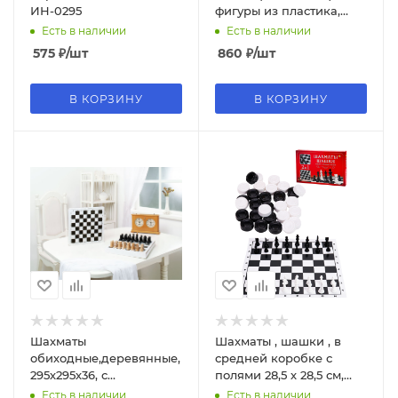
ИН-0295
фигуры из пластика,
Р00083М
Есть в наличии
Есть в наличии
575
₽
/шт
860
₽
/шт
В КОРЗИНУ
В КОРЗИНУ
Шахматы
Шахматы , шашки , в
обиходные,деревянные,
средней коробке с
295х295х36, с
полями 28,5 х 28,5 см,
гофродоской, 456-20
ИН-1614
Есть в наличии
Есть в наличии