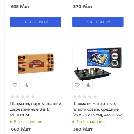
635
₽
/шт
370
₽
/шт
В КОРЗИНУ
В КОРЗИНУ
Шахматы, нарды, шашки
Шахматы магнитные,
деревяннные 3 в 1,
пластиковые, средние
P00028М
(25 х 25 х 13 см), AR-10532
Есть в наличии
Есть в наличии
660
₽
/шт
380
₽
/шт