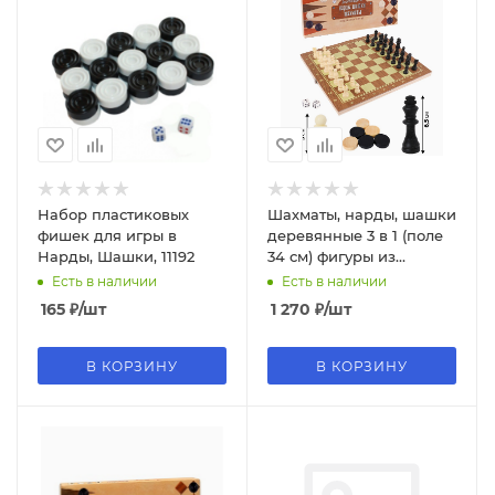
Набор пластиковых
Шахматы, нарды, шашки
фишек для игры в
деревянные 3 в 1 (поле
Нарды, Шашки, 11192
34 см) фигуры из
пластика P00030 М
Есть в наличии
Есть в наличии
165
₽
/шт
1 270
₽
/шт
В КОРЗИНУ
В КОРЗИНУ