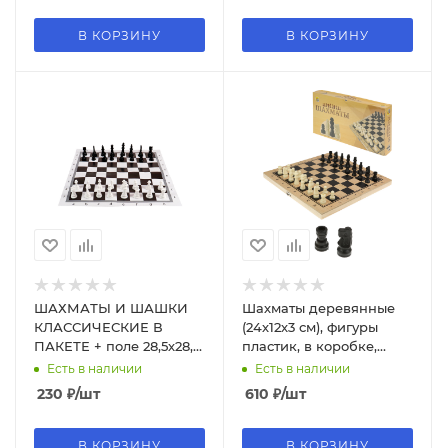
В КОРЗИНУ
В КОРЗИНУ
ШАХМАТЫ И ШАШКИ
Шахматы деревянные
КЛАССИЧЕСКИЕ В
(24х12х3 см), фигуры
ПАКЕТЕ + поле 28,5х28,5
пластик, в коробке,
см, ИН-0159
ИН-1064
Есть в наличии
Есть в наличии
230
₽
/шт
610
₽
/шт
В КОРЗИНУ
В КОРЗИНУ