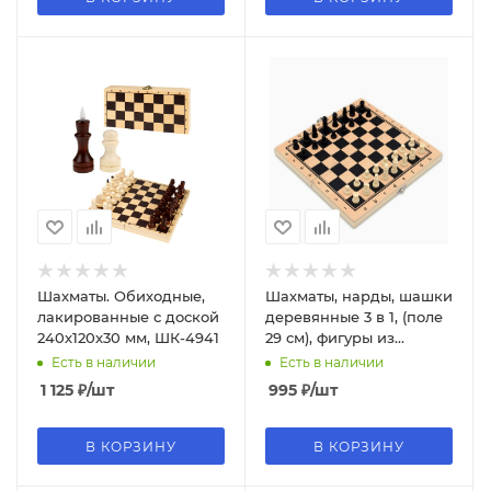
Шахматы. Обиходные,
Шахматы, нарды, шашки
лакированные с доской
деревянные 3 в 1, (поле
240х120х30 мм, ШК-4941
29 см), фигуры из
дерева, P00024M
Есть в наличии
Есть в наличии
1 125
₽
/шт
995
₽
/шт
В КОРЗИНУ
В КОРЗИНУ