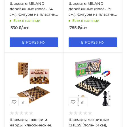
Шахматы MILAND
Шахматы MILAND
деревянные (поле- 24
деревянные (поле- 29
см.), фигуры из пластика
см.), фигуры из пластика
арт. Р00039М
арт. Р00040М
Есть в наличии
Есть в наличии
530
₽
/шт
755
₽
/шт
В КОРЗИНУ
В КОРЗИНУ
Шахматы, шашки и
Шахматы магнитные
нарды, классические,
CHESS (поле- 31 см),