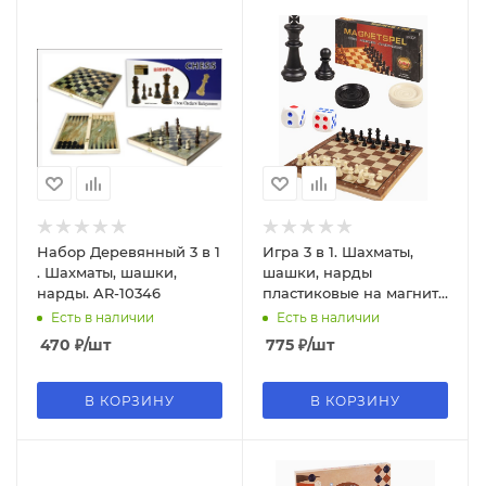
Набор Деревянный 3 в 1
Игра 3 в 1. Шахматы,
. Шахматы, шашки,
шашки, нарды
нарды. AR-10346
пластиковые на магните
24х12 см, И-0140
Есть в наличии
Есть в наличии
470
₽
/шт
775
₽
/шт
В КОРЗИНУ
В КОРЗИНУ