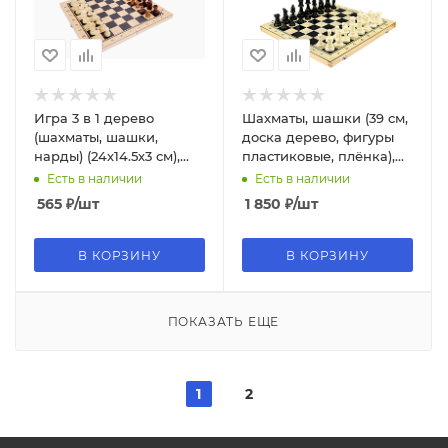
Игра 3 в 1 дерево
Шахматы, шашки (39 см,
(шахматы, шашки,
доска дерево, фигуры
нарды) (24х14.5х3 см),
пластиковые, плёнка),
ИН-9466
ИН-0385
Есть в наличии
Есть в наличии
565
₽
/шт
1 850
₽
/шт
В КОРЗИНУ
В КОРЗИНУ
ПОКАЗАТЬ ЕЩЕ
1
2