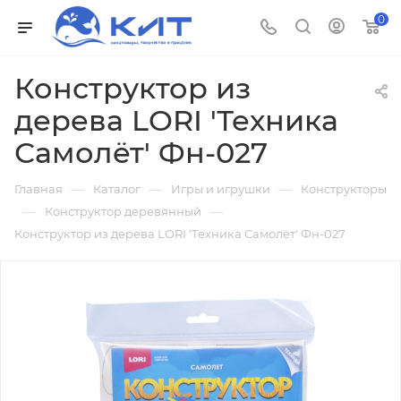
0
Конструктор из
дерева LORI 'Техника
Самолёт' Фн-027
—
—
—
Главная
Каталог
Игры и игрушки
Конструкторы
—
—
Конструктор деревянный
Конструктор из дерева LORI 'Техника Самолёт' Фн-027