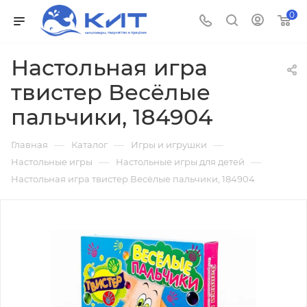
0
Настольная игра
твистер Весёлые
пальчики, 184904
—
—
—
Главная
Каталог
Игры и игрушки
—
—
Настольные игры
Настольные игры для детей
Настольная игра твистер Весёлые пальчики, 184904