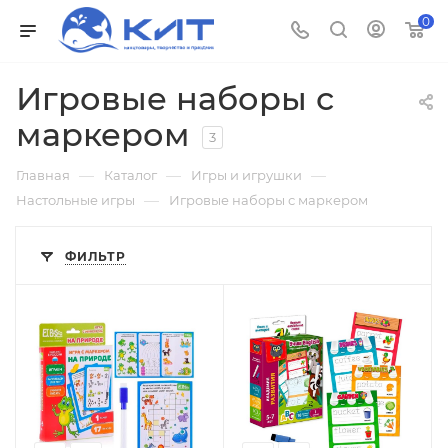
0
Игровые наборы с
маркером
3
—
—
—
Главная
Каталог
Игры и игрушки
—
Настольные игры
Игровые наборы с маркером
ФИЛЬТР