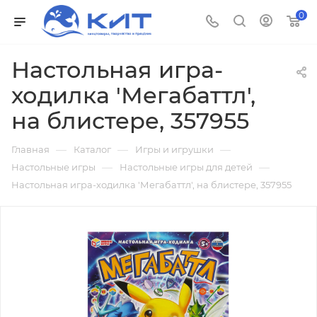
0
Настольная игра-
ходилка 'Мегабаттл',
на блистере, 357955
—
—
—
Главная
Каталог
Игры и игрушки
—
—
Настольные игры
Настольные игры для детей
Настольная игра-ходилка 'Мегабаттл', на блистере, 357955