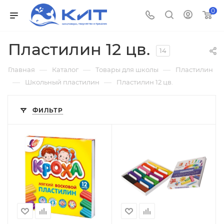
0
Пластилин 12 цв.
14
—
—
—
Главная
Каталог
Товары для школы
Пластилин
—
—
Школьный пластилин
Пластилин 12 цв.
ФИЛЬТР