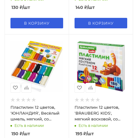
высшее качество, 106423
130
₽
/шт
140
₽
/шт
В КОРЗИНУ
В КОРЗИНУ
Пластилин 12 цветов,
Пластилин 12 цветов,
'ЮНЛАНДИЯ', Весёлый
'BRAUBERG KIDS',
шмель, мягкий, со
мягкий восковой, со
стеком, 180 г, 106672
стеком, 106495
Есть в наличии
Есть в наличии
150
₽
/шт
195
₽
/шт