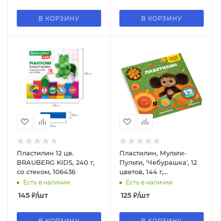
В КОРЗИНУ
В КОРЗИНУ
Пластилин 12 цв.
Пластилин, Мульти-
BRAUBERG KIDS, 240 г,
Пульти, 'Чебурашка', 12
со стеком, 106436
цветов, 144 г,
МПЧБ_53010
Есть в наличии
Есть в наличии
145
₽
/шт
125
₽
/шт
В КОРЗИНУ
В КОРЗИНУ