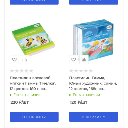
Пластилин восковой
Пластилин Гамма,
мягкий Гамма 'Пчелка',
Юный художник, синий,
12 цветов, 180 г, со
12 цветов, 168г, со
стеком, картон.
стеком, 290125_1204
Есть в наличии
Есть в наличии
упаковка, 280032Н
220
₽
/шт
120
₽
/шт
В КОРЗИНУ
В КОРЗИНУ