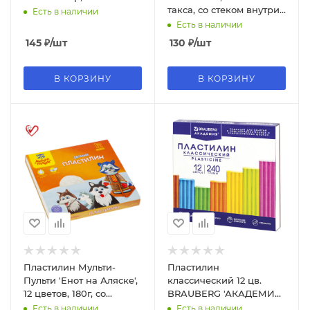
такса, со стеком внутри,
Есть в наличии
180 г, 106675
Есть в наличии
145
₽
/шт
130
₽
/шт
В КОРЗИНУ
В КОРЗИНУ
Пластилин Мульти-
Пластилин
Пульти 'Енот на Аляске',
классический 12 цв.
12 цветов, 180г, со
BRAUBERG 'АКАДЕМИЯ
стеком, ДП_10235
КЛАССИЧЕСКАЯ' , 240 г,
Есть в наличии
Есть в наличии