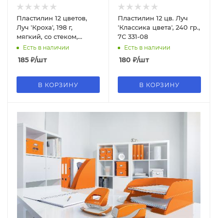
Пластилин 12 цветов,
Пластилин 12 цв. Луч
Луч 'Кроха', 198 г,
'Классика цвета', 240 гр.,
мягкий, со стеком,
7С 331-08
23С1484-08
Есть в наличии
Есть в наличии
185
₽
/шт
180
₽
/шт
В КОРЗИНУ
В КОРЗИНУ