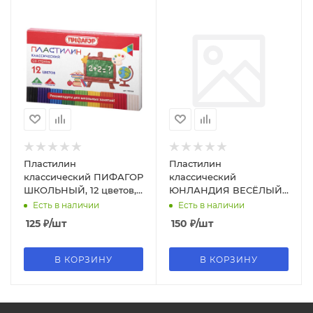
Пластилин
Пластилин
классический ПИФАГОР
классический
ШКОЛЬНЫЙ, 12 цветов,
ЮНЛАНДИЯ ВЕСЁЛЫЙ
180 г, со стеком, 105434
ШМЕЛЬ, 12 цветов, 240
Есть в наличии
Есть в наличии
грамм, стек, 106431
125
₽
/шт
150
₽
/шт
В КОРЗИНУ
В КОРЗИНУ