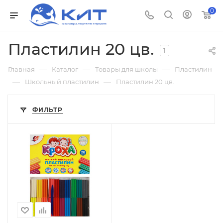
0
Пластилин 20 цв.
1
—
—
—
Главная
Каталог
Товары для школы
Пластилин
—
—
Школьный пластилин
Пластилин 20 цв.
ФИЛЬТР