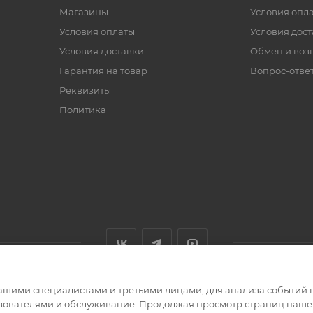
Магазины
Условия опл
Условия оплаты
Условия дос
Условия доставки
Обмен и воз
Гарантия на товар
Вопрос-отве
Реквизиты
Политика
ашими специалистами и третьими лицами, для анализа событий н
ьзователями и обслуживание. Продолжая просмотр страниц нашег