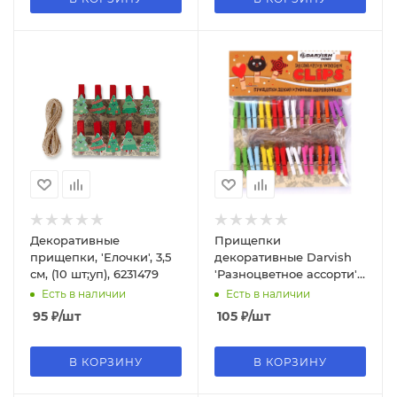
Декоративные
Прищепки
прищепки, 'Елочки', 3,5
декоративные Darvish
см, (10 шт;уп), 6231479
'Разноцветное ассорти',
дерево, (32 шт;уп), DV-H-
Есть в наличии
Есть в наличии
1076
95
₽
/шт
105
₽
/шт
В КОРЗИНУ
В КОРЗИНУ