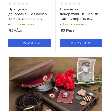
Прищепки
Прищепки
декоративные Darvish
декоративные Darvish
'Мечта', дерево, 10
'Котик', дерево, 10
шт.;уп., DV-H-1078
шт.;уп., DV-H-1081
Есть в наличии
Есть в наличии
85
₽
/шт
85
₽
/шт
В КОРЗИНУ
В КОРЗИНУ