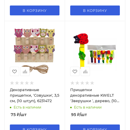
В КОРЗИНУ
В КОРЗИНУ
Декоративные
Прищепки
прищепки, 'Совушки', 3,5
декоративные KWELT
см, (10 шт;уп), 6231472
'Зверушки ', дерево, (10
шт;уп), K-15642
Есть в наличии
Есть в наличии
75
₽
/шт
95
₽
/шт
В КОРЗИНУ
В КОРЗИНУ