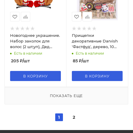
Новогоднее украшение.
Прищепки
Набор заколок для
декоративные Darvish
волос (2 шт;уп), Дед
'Фастфуд', дерево, 10
Мороз, 8х5 см, НУ-1935
шт.;уп., DV-H-1077
Есть в наличии
Есть в наличии
205
₽
/шт
85
₽
/шт
В КОРЗИНУ
В КОРЗИНУ
ПОКАЗАТЬ ЕЩЕ
1
2