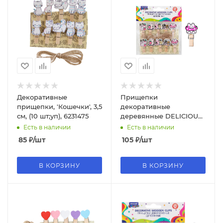
Декоративные
Прищепки
прищепки, 'Кошечки', 3,5
декоративные
см, (10 шт;уп), 6231475
деревянные DELICIOUS
(10 шт;уп), размер 3.5 х
Есть в наличии
Есть в наличии
0.7 см, M-1540
85
₽
/шт
105
₽
/шт
В КОРЗИНУ
В КОРЗИНУ