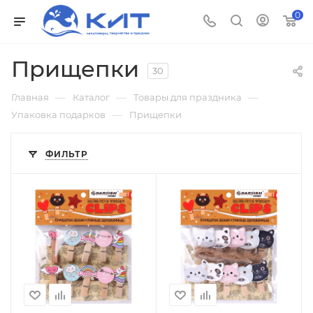
0
Прищепки
30
—
—
—
Главная
Каталог
Товары для праздника
—
Упаковка подарков
Прищепки
ФИЛЬТР