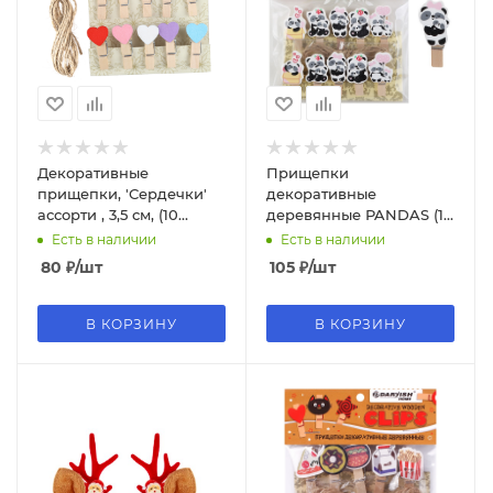
Декоративные
Прищепки
прищепки, 'Сердечки'
декоративные
ассорти , 3,5 см, (10
деревянные PANDAS (10
шт;уп), 6232423
шт;уп), размер 3.5 х 0.7
Есть в наличии
Есть в наличии
см, M-1536
80
₽
/шт
105
₽
/шт
В КОРЗИНУ
В КОРЗИНУ