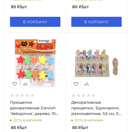
85
₽
/шт
80
₽
/шт
В КОРЗИНУ
В КОРЗИНУ
Прищепки
Декоративные
декоративные Darvish
прищепки, 'Единороги',
'Звёздочка', дерево, 10
разноцветные, 3,5 см, (10
шт.;уп., DV-H-1080
шт;уп), 6232428
Есть в наличии
Есть в наличии
85
₽
/шт
85
₽
/шт