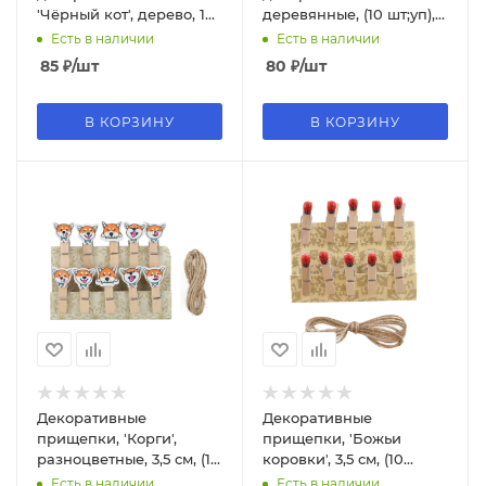
'Чёрный кот', дерево, 10
деревянные, (10 шт;уп),
шт.;уп., DV-H-1075
DV-H-1716
Есть в наличии
Есть в наличии
85
₽
/шт
80
₽
/шт
В КОРЗИНУ
В КОРЗИНУ
Декоративные
Декоративные
прищепки, 'Корги',
прищепки, 'Божьи
разноцветные, 3,5 см, (10
коровки', 3,5 см, (10
шт;уп), 6232426
шт;уп), 6231470
Есть в наличии
Есть в наличии