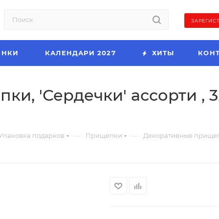
ЗАРЕГИС
ИНКИ
КАЛЕНДАРИ 2027
ХИТЫ
КОН
, 'Сердечки' ассорти , 3,5 
—
—
Упаковка подарков
Прищепки
Декоративные прищепки,