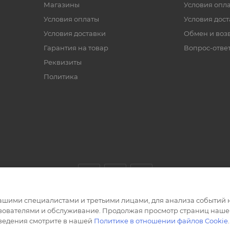
Магазины
Условия опл
Условия оплаты
Условия дос
Условия доставки
Обмен и воз
Гарантия на товар
Вопрос-отве
Реквизиты
Политика
ашими специалистами и третьими лицами, для анализа событий н
ьзователями и обслуживание. Продолжая просмотр страниц нашег
сведения смотрите в нашей
Политике в отношении файлов Cookie
.