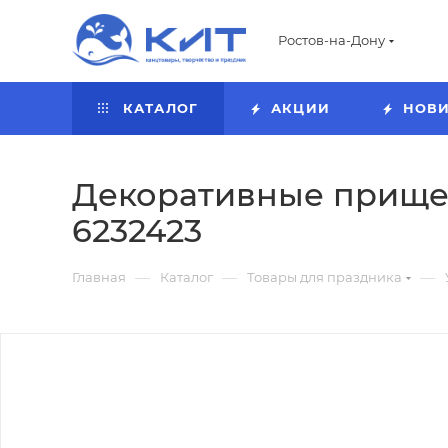
Ростов-на-Дону
КАТАЛОГ
АКЦИИ
НОВ
Декоративные прищепки
6232423
—
—
—
Главная
Каталог
Товары для праздника