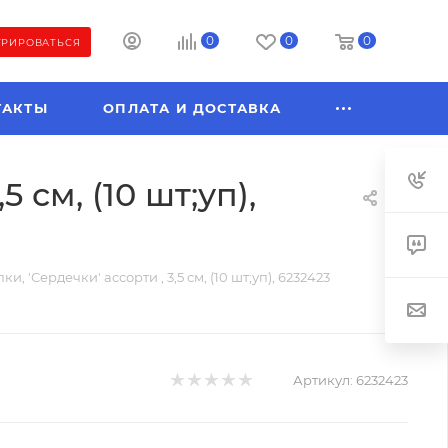
0
0
0
ТРИРОВАТЬСЯ
ТАКТЫ
ОПЛАТА И ДОСТАВКА
см, (10 шт;уп),
 'Сердечки' ассорти , 3,5 см, (10 шт;уп), 6232423
Артикул:
6232423