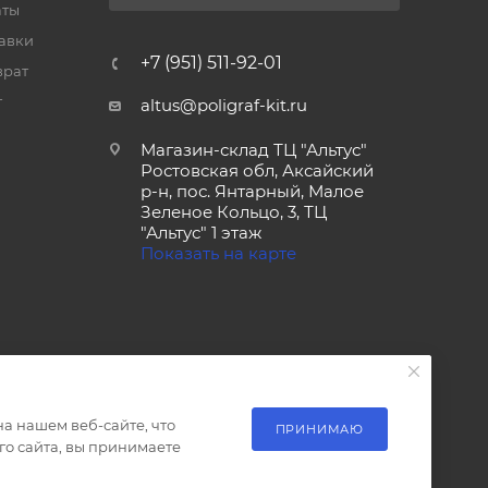
аты
тавки
+7 (951) 511-92-01
врат
т
altus@poligraf-kit.ru
Магазин-склад ТЦ "Альтус"
Ростовская обл, Аксайский
р-н, пос. Янтарный, Малое
Зеленое Кольцо, 3, ТЦ
"Альтус" 1 этаж
Показать на карте
а нашем веб-сайте, что
ПРИНИМАЮ
о сайта, вы принимаете