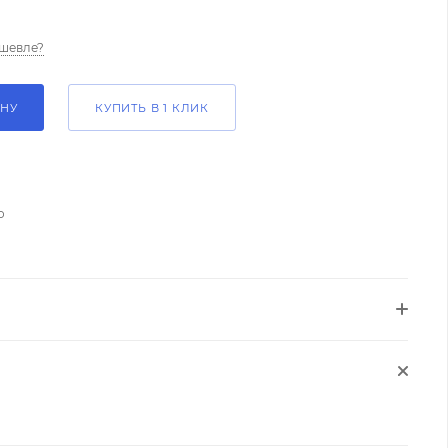
шевле?
ИНУ
КУПИТЬ В 1 КЛИК
о