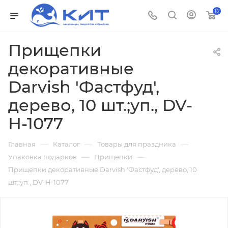
0
Прищепки
декоративные
Darvish 'Фастфуд',
дерево, 10 шт.;уп., DV-
H-1077
—
—
—
Главная
Каталог
Товары для праздника
—
—
Упаковка подарков
Прищепки
Прищепки декоративные Darvish 'Фастфуд', дерево, 10
шт.;уп., DV-H-1077