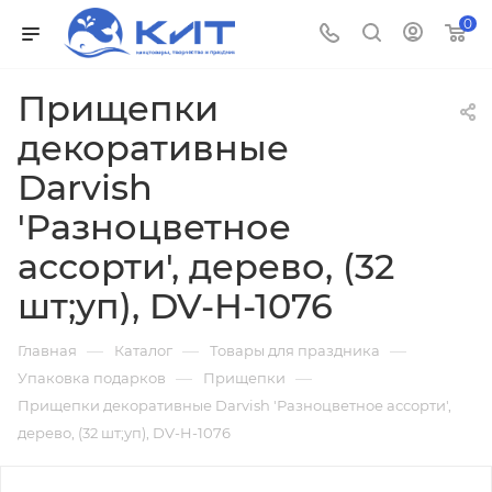
0
Прищепки
декоративные
Darvish
'Разноцветное
ассорти', дерево, (32
шт;уп), DV-H-1076
—
—
—
Главная
Каталог
Товары для праздника
—
—
Упаковка подарков
Прищепки
Прищепки декоративные Darvish 'Разноцветное ассорти',
дерево, (32 шт;уп), DV-H-1076