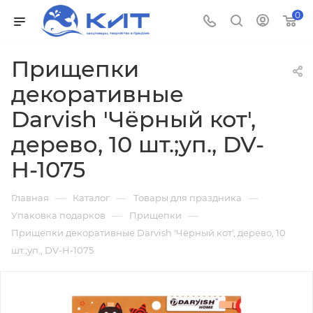
0
Прищепки
декоративные
Darvish 'Чёрный кот',
дерево, 10 шт.;уп., DV-
H-1075
—
—
—
Главная
Каталог
Товары для праздника
—
—
Упаковка подарков
Прищепки
Прищепки декоративные Darvish 'Чёрный кот', дерево, 10
шт.;уп., DV-H-1075