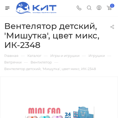
0
Вентелятор детский,
'Мишутка', цвет микс,
ИК-2348
—
—
—
—
Главная
Каталог
Игры и игрушки
Игрушки
—
—
Ветрячки
Вентилятор
Вентелятор детский, 'Мишутка', цвет микс, ИК-2348