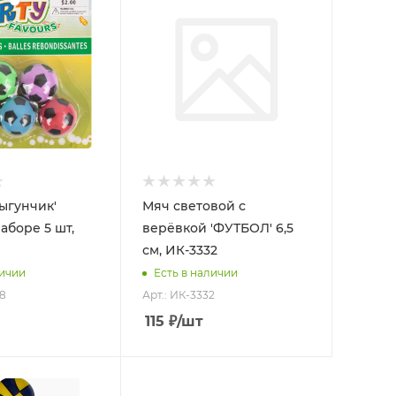
ыгунчик'
Мяч световой с
аборе 5 шт,
верёвкой 'ФУТБОЛ' 6,5
см, ИК-3332
личии
Есть в наличии
58
Арт.: ИК-3332
115
₽
/шт