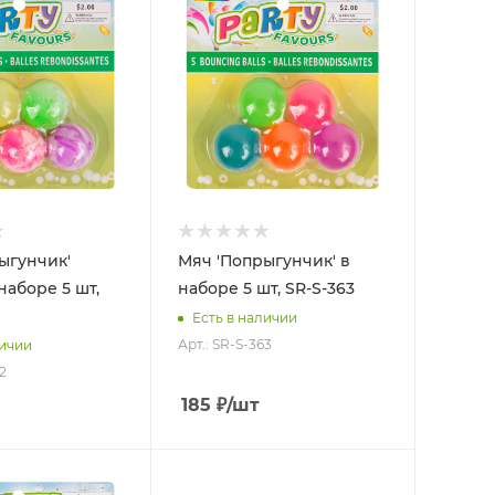
ыгунчик'
Мяч 'Попрыгунчик' в
наборе 5 шт,
наборе 5 шт, SR-S-363
Есть в наличии
Арт.: SR-S-363
личии
2
185
₽
/шт