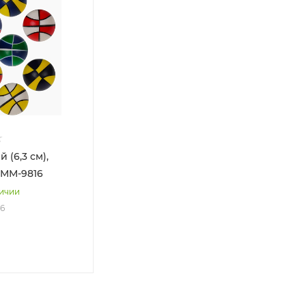
 (6,3 см),
 ММ-9816
личии
16