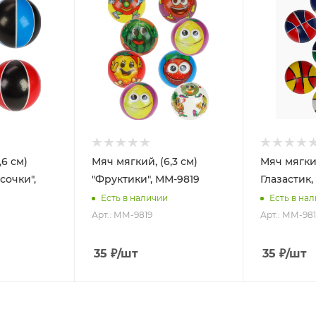
,6 см)
Мяч мягкий, (6,3 см)
Мяч мягкий
сочки",
"Фруктики", ММ-9819
Глазастик,
Есть в наличии
Есть в на
Арт.: ММ-9819
Арт.: ММ-98
35
₽
/шт
35
₽
/шт