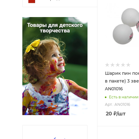
Шарик пин пон
в пакете) 3 зве
AN01016
Есть в наличии
Арт.: AN01016
20
₽
/шт