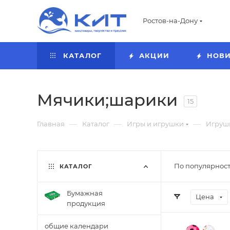
Ростов-на-Дону
КАТАЛОГ
АКЦИИ
НОВ
Мячики;шарики
15
—
—
—
Главная
Каталог
Игры и игрушки
Игруш
По популярност
КАТАЛОГ
Бумажная
Цена
продукция
общие календари