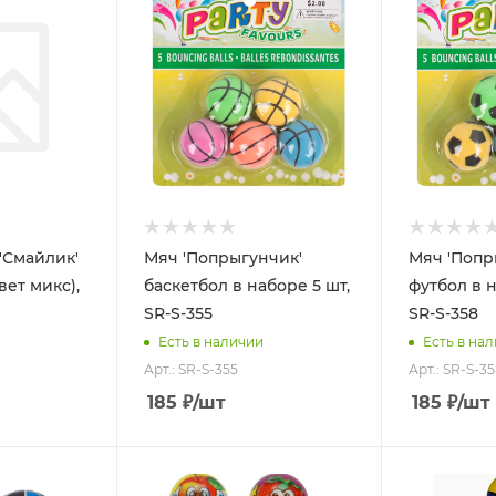
'Смайлик'
Мяч 'Попрыгунчик'
Мяч 'Попр
вет микс),
баскетбол в наборе 5 шт,
футбол в н
SR-S-355
SR-S-358
Есть в наличии
Есть в на
Арт.: SR-S-355
Арт.: SR-S-3
185
₽
/шт
185
₽
/шт