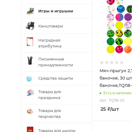
Игры и игрушки
Канцтовары
Наградная
атрибутика
Письменные
принадлежности
Мяч-прыгун 2,7
баночке, 30 шт
Средства защиты
баночке,TQ118
Товары для
Есть в наличии
праздника
Арт.: TQ118-03
25
₽
/шт
Товары для
творчества
Товары для школы