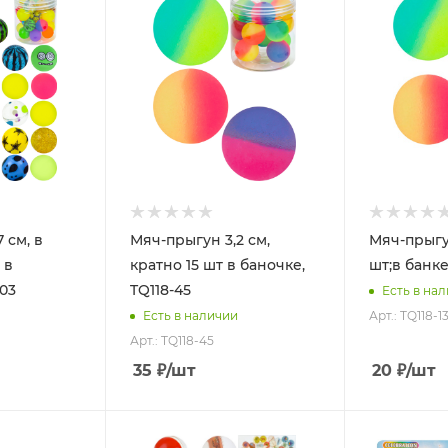
 см, в
Мяч-прыгун 3,2 см,
Мяч-прыгун
 в
кратно 15 шт в баночке,
шт;в банке)
-03
TQ118-45
Есть в на
Арт.: TQ118-1
Есть в наличии
Арт.: TQ118-45
35
₽
/шт
20
₽
/шт