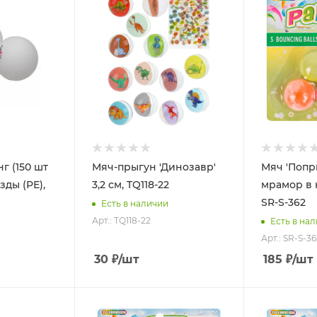
г (150 шт
Мяч-прыгун 'Динозавр'
Мяч 'Попр
зды (PE),
3,2 см, TQ118-22
мрамор в 
SR-S-362
Есть в наличии
Арт.: TQ118-22
Есть в на
Арт.: SR-S-36
30
₽
/шт
185
₽
/шт