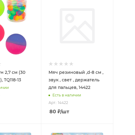
 2,7 см (30
Мяч резиновый ,d-8 см ,
, TQ118-13
звук , свет , держатель
для пальцев, 14422
личии
3
Есть в наличии
Арт.: 14422
80
₽
/шт