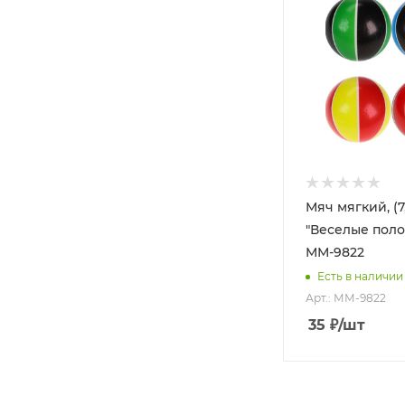
Мяч мягкий, (7
"Веселые поло
ММ-9822
Есть в наличии
Арт.: ММ-9822
35
₽
/шт