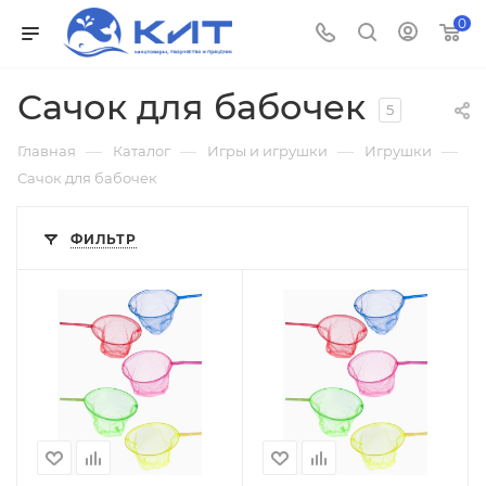
0
Сачок для бабочек
5
—
—
—
—
Главная
Каталог
Игры и игрушки
Игрушки
Сачок для бабочек
ФИЛЬТР