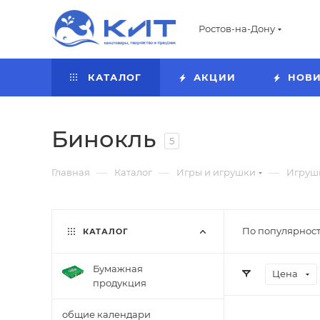
Ростов-на-Дону
КАТАЛОГ
АКЦИИ
НОВ
Бинокль
5
—
—
—
Главная
Каталог
Игры и игрушки
Игруш
По популярност
КАТАЛОГ
Бумажная
Цена
продукция
общие календари