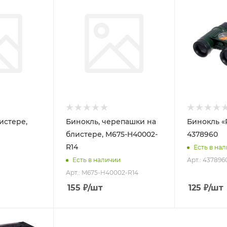
истере,
Бинокль, черепашки на
Бинокль «
блистере, M675-H40002-
4378960
R14
Есть в на
Арт.: 437896
Есть в наличии
Арт.: M675-H40002-R14
155
₽
/шт
125
₽
/шт