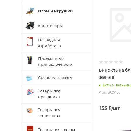
Игры и игрушки
Канцтовары
Наградная
атрибутика
Письменные
принадлежности
Бинокль на бл
369468
Средства защиты
Есть в наличии
Товары для
Арт.: 369468
праздника
155
₽
/шт
Товары для
творчества
Товары для школы