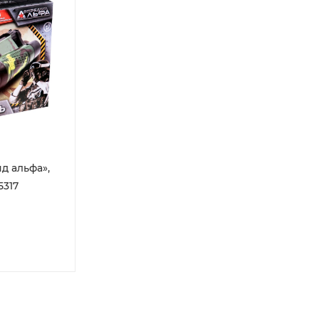
д альфа»,
5317