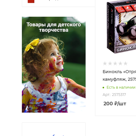
Бинокль «Отря
камуфляж, 257
Есть в наличии
Арт.: 2575317
200
₽
/шт