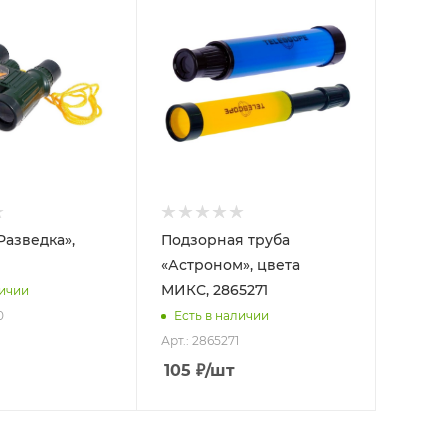
Разведка»,
Подзорная труба
«Астроном», цвета
МИКС, 2865271
личии
0
Есть в наличии
Арт.: 2865271
105
₽
/шт