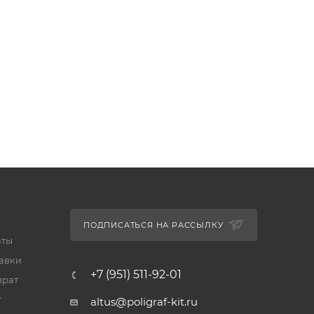
ПОДПИСАТЬСЯ НА РАССЫЛКУ
аты
тавки
+7 (951) 511-92-01
врат
т
altus@poligraf-kit.ru