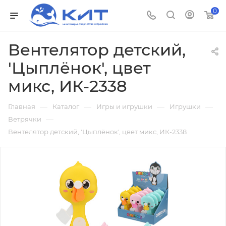
0
Вентелятор детский,
'Цыплёнок', цвет
микс, ИК-2338
—
—
—
—
Главная
Каталог
Игры и игрушки
Игрушки
—
Ветрячки
Вентелятор детский, 'Цыплёнок', цвет микс, ИК-2338