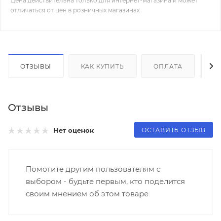
Цена действительна только для интернет-магазина и может
отличаться от цен в розничных магазинах
ОТЗЫВЫ
КАК КУПИТЬ
ОПЛАТА
Д
Отзывы
ОСТАВИТЬ ОТЗЫВ
Нет оценок
Помогите другим пользователям с
выбором - будьте первым, кто поделится
своим мнением об этом товаре