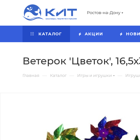
Ростов-на-Дону
КАТАЛОГ
АКЦИИ
НОВ
Ветерок 'Цветок', 16,5
—
—
—
Главная
Каталог
Игры и игрушки
Игруш