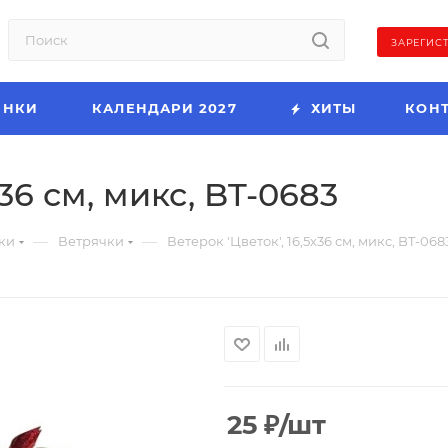
ЗАРЕГИС
ИНКИ
КАЛЕНДАРИ 2027
ХИТЫ
КОН
х36 см, микс, BT-0683
—
—
ки
Ветрячки
Ветерок 'Цветок', 16,5х36 см, микс, BT-068
25
₽
/шт