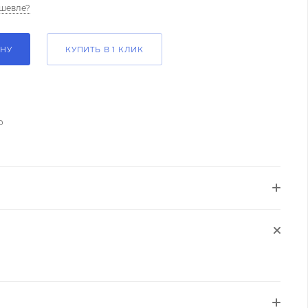
шевле?
ИНУ
КУПИТЬ В 1 КЛИК
о