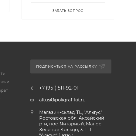
ЗАДАТЬ ВОПРОС
ПОДПИСАТЬСЯ НА РАССЫЛКУ
аты
тавки
+7 (951) 511-92-01
врат
т
altus@poligraf-kit.ru
Магазин-склад ТЦ "Альтус"
Ростовская обл, Аксайский
р-н, пос. Янтарный, Малое
Зеленое Кольцо, 3, ТЦ
"Альтус" 1 этаж