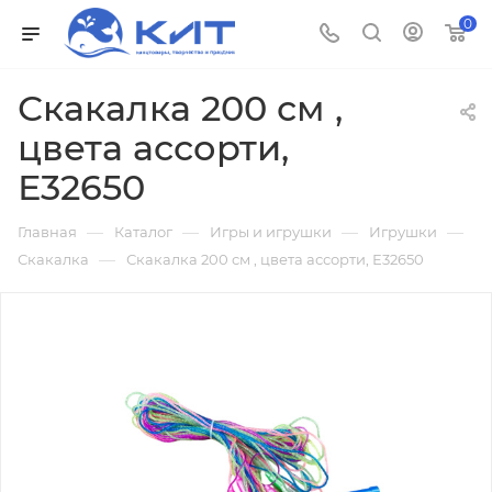
0
Скакалка 200 см ,
цвета ассорти,
Е32650
—
—
—
—
Главная
Каталог
Игры и игрушки
Игрушки
—
Скакалка
Скакалка 200 см , цвета ассорти, Е32650