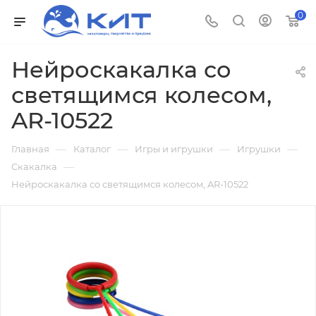
0
Нейроскакалка со
светящимся колесом,
AR-10522
—
—
—
—
Главная
Каталог
Игры и игрушки
Игрушки
—
Скакалка
Нейроскакалка со светящимся колесом, AR-10522