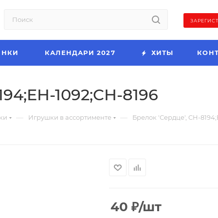
ЗАРЕГИС
ИНКИ
КАЛЕНДАРИ 2027
ХИТЫ
КОН
194;EH-1092;CH-8196
—
—
ки
Игрушки в ассортименте
Брелок 'Сердце', CH-8194
40
₽
/шт