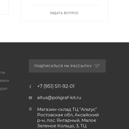
ЗАДАТЬ ВОПРОС
ПОДПИСАТЬСЯ НА РАССЫЛКУ
аты
тавки
+7 (951) 511-92-01
врат
т
altus@poligraf-kit.ru
Магазин-склад ТЦ "Альтус"
Ростовская обл, Аксайский
р-н, пос. Янтарный, Малое
Зеленое Кольцо, 3, ТЦ