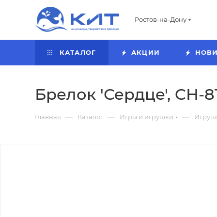
Ростов-на-Дону
КАТАЛОГ
АКЦИИ
НОВ
Брелок 'Сердце', CH-8
—
—
—
Главная
Каталог
Игры и игрушки
Игруш