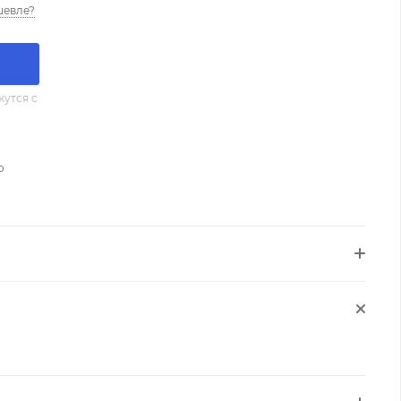
шевле?
утся с
о