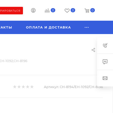
0
0
0
ТРИРОВАТЬСЯ
ТАКТЫ
ОПЛАТА И ДОСТАВКА
;EH-1092;CH-8196
Артикул:
CH-8194/EH-1092/CH-8196