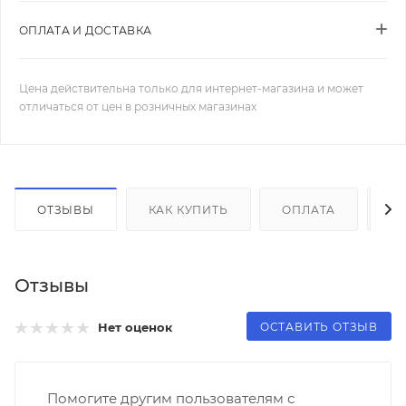
ОПЛАТА И ДОСТАВКА
Цена действительна только для интернет-магазина и может
отличаться от цен в розничных магазинах
ОТЗЫВЫ
КАК КУПИТЬ
ОПЛАТА
Д
Отзывы
ОСТАВИТЬ ОТЗЫВ
Нет оценок
Помогите другим пользователям с