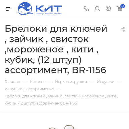
0
Брелоки для ключей
, зайчик , свисток
,мороженое , кити ,
кубик, (12 шт;уп)
ассортимент, BR-1156
—
—
—
—
Главная
Каталог
Игры и игрушки
Игрушки
—
Игрушки в ассортименте
Брелоки для ключей , зайчик , свисток ,мороженое , кити ,
кубик, (12 шт;уп) ассортимент, BR-1156