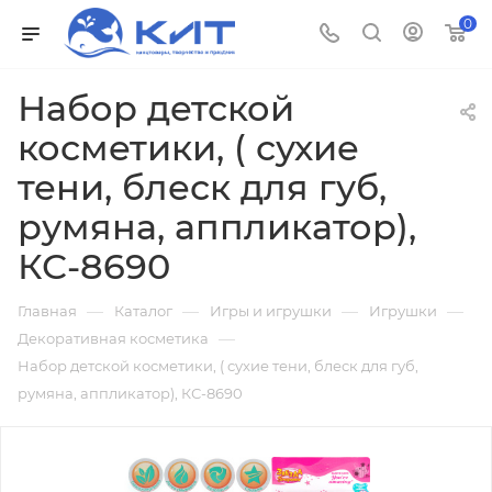
0
Набор детской
косметики, ( сухие
тени, блеск для губ,
румяна, аппликатор),
КС-8690
—
—
—
—
Главная
Каталог
Игры и игрушки
Игрушки
—
Декоративная косметика
Набор детской косметики, ( сухие тени, блеск для губ,
румяна, аппликатор), КС-8690