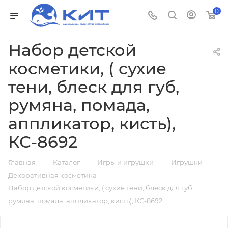
0
Набор детской
косметики, ( сухие
тени, блеск для губ,
румяна, помада,
аппликатор, кисть),
КС-8692
—
—
—
—
Главная
Каталог
Игры и игрушки
Игрушки
—
Декоративная косметика
Набор детской косметики, ( сухие тени, блеск для губ,
румяна, помада, аппликатор, кисть), КС-8692