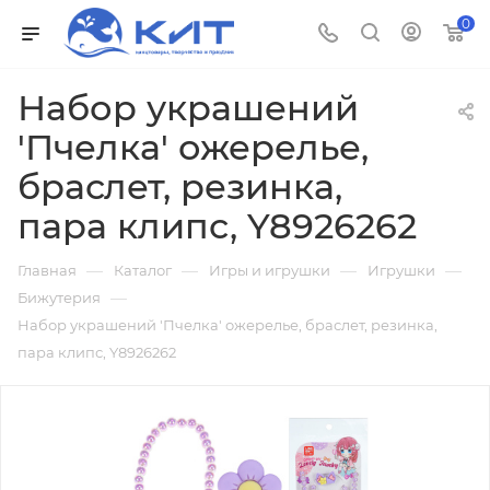
0
Набор украшений
'Пчелка' ожерелье,
браслет, резинка,
пара клипс, Y8926262
—
—
—
—
Главная
Каталог
Игры и игрушки
Игрушки
—
Бижутерия
Набор украшений 'Пчелка' ожерелье, браслет, резинка,
пара клипс, Y8926262