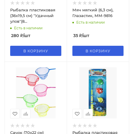
Рыбалка пластиковая
Мяч мягкий (6,3 см),
(36х19,5 см) "Удачный
Глазастик, ММ-9816
улов"(8
Есть в наличии
рыб.,удочка,лодка,в
Есть в наличии
пак.), 2233814
280
₽
/шт
35
₽
/шт
В КОРЗИНУ
В КОРЗИНУ
Сачок (70х22 см)
Рыбалка пластиковая