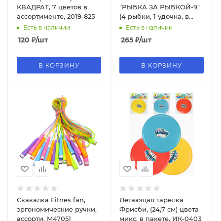
КВАДРАТ, 7 цветов в
"РЫБКА ЗА РЫБКОЙ-9"
ассортименте, 2019-825
(4 рыбки, 1 удочка, в
блистере), М1258
Есть в наличии
Есть в наличии
120
₽
/шт
265
₽
/шт
В КОРЗИНУ
В КОРЗИНУ
Скакалка Fitnes fan,
Летающая тарелка
эргономические ручки,
Фрисби, (24,7 см) цвета
ассорти, M47051
микс, в пакете, ИК-0403