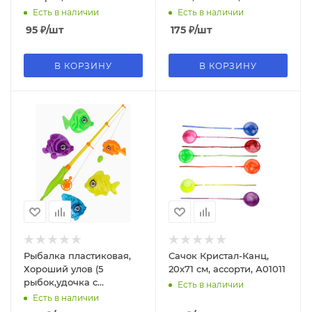
Есть в наличии
Есть в наличии
95
₽
/шт
175
₽
/шт
В КОРЗИНУ
В КОРЗИНУ
Рыбалка пластиковая,
Сачок Кристал-Канц,
Хороший улов (5
20х71 см, ассорти, А01011
рыбок,удочка с
Есть в наличии
катушкой раскраска),
Есть в наличии
M1125-1