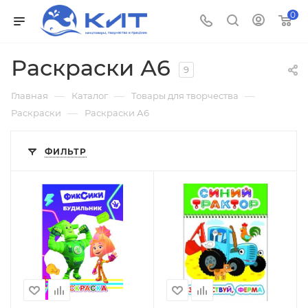
0
Раскраски А6
9
—
—
—
Главная
Каталог
Товары для творчества
—
Раскраски
Раскраски А6
ФИЛЬТР