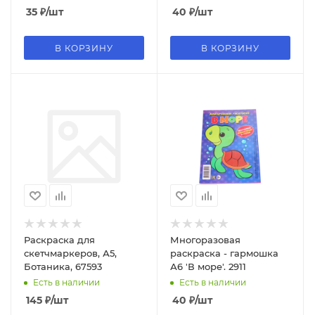
35
₽
/шт
40
₽
/шт
В КОРЗИНУ
В КОРЗИНУ
Раскраска для
Многоразовая
скетчмаркеров, А5,
раскраска - гармошка
Ботаника, 67593
А6 'В море'. 2911
Есть в наличии
Есть в наличии
145
₽
/шт
40
₽
/шт