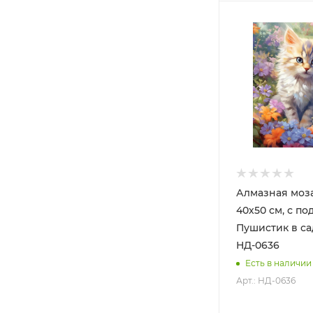
Алмазная моза
40х50 см, с по
Пушистик в са
НД-0636
Есть в наличии
Арт.: НД-0636