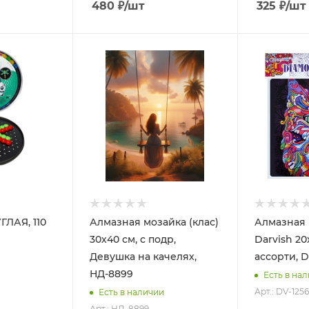
480
₽
/шт
325
₽
/шт
ЛАЯ, 110
Алмазная мозайка (клас)
Алмазная 
30х40 см, с подр,
Darvish 20
Девушка на качелях,
ассорти, D
НД-8899
Есть в на
Арт.: DV-125
Есть в наличии
Арт.: НД-8899