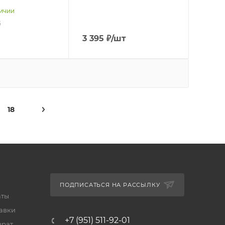
личии
5
3 395
₽
/шт
18
ПОДПИСАТЬСЯ НА РАССЫЛКУ
аты
тавки
+7 (951) 511-92-01
врат