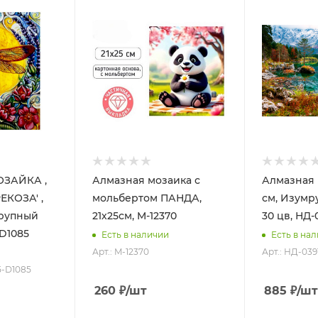
ЗАЙКА ,
Алмазная мозаика с
Алмазная 
ЕКОЗА' ,
мольбертом ПАНДА,
см, Изумр
крупный
21х25см, M-12370
30 цв, НД-
 D1085
Есть в наличии
Есть в на
Арт.: M-12370
Арт.: НД-039
5-D1085
260
₽
/шт
885
₽
/шт