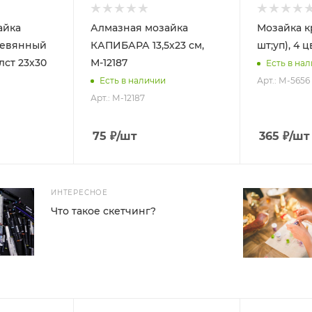
айка
Алмазная мозайка
Мозайка кр
ревянный
КАПИБАРА 13,5х23 см,
шт;уп), 4 
лст 23х30
М-12187
Есть в на
Арт.: М-5656
Есть в наличии
Арт.: М-12187
75
₽
/шт
365
₽
/шт
ИНТЕРЕСНОЕ
Что такое скетчинг?