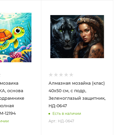
мозаика
Алмазная мозайка (клас)
А, основа
40х50 см, с подр,
подрамнике
Зеленоглазый защитник,
полная
НД-0647
M-12194
Есть в наличии
Арт.: НД-0647
личии