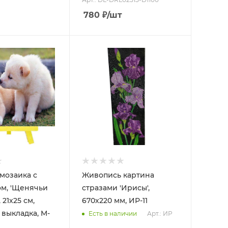
780
₽
/шт
мозаика с
Живопись картина
м, 'Щенячьи
стразами 'Ирисы',
 21х25 см,
670х220 мм, ИР-11
 выкладка, M-
Арт.: ИР
Есть в наличии