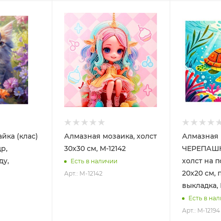
йка (клас)
Алмазная мозаика, холст
Алмазная 
др,
30х30 см, М-12142
ЧЕРЕПАШК
ду,
холст на 
Есть в наличии
20x20 см, 
Арт.: М-12142
выкладка, 
Есть в на
Арт.: M-12194