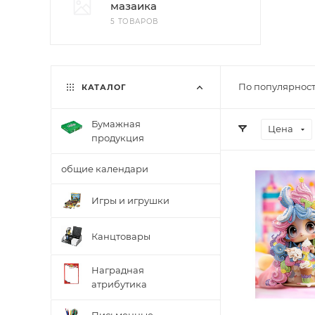
мазаика
5 ТОВАРОВ
По популярност
КАТАЛОГ
Бумажная
Цена
продукция
общие календари
Игры и игрушки
Канцтовары
Наградная
атрибутика