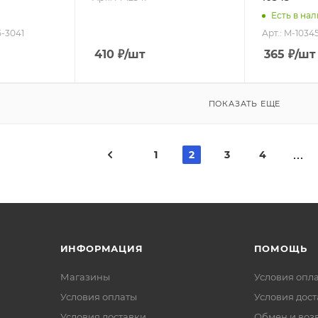
Есть в на
5-3041
Арт.: M-1034
410
₽
/шт
365
₽
/шт
ПОКАЗАТЬ ЕЩЕ
1
2
3
4
ИНФОРМАЦИЯ
ПОМОЩЬ
Магазины
Условия опл
Условия оплаты
Условия дос
Условия доставки
Обмен и воз