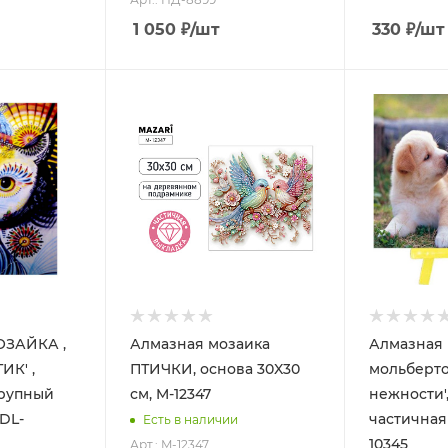
1 050
₽
/шт
330
₽
/шт
ЗАЙКА ,
Алмазная мозаика
Алмазная 
ИК' ,
ПТИЧКИ, основа 30X30
мольберто
крупный
см, M-12347
нежности',
 DL-
частичная
Есть в наличии
10345
Арт.: M-12347