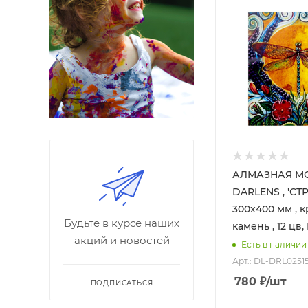
АЛМАЗНАЯ МО
DARLENS , 'СТР
300х400 мм , 
Будьте в курсе наших
камень , 12 цв,
акций и новостей
Есть в наличии
Арт.: DL-DRL0251
780
₽
/шт
ПОДПИСАТЬСЯ