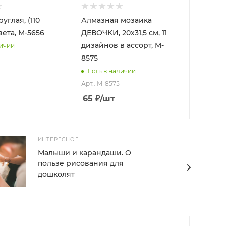
углая, (110
Алмазная мозаика
цвета, М-5656
ДЕВОЧКИ, 20х31,5 см, 11
дизайнов в ассорт, M-
личии
8575
Есть в наличии
Арт.: M-8575
65
₽
/шт
ИНТЕРЕСНОЕ
Малыши и карандаши. О
пользе рисования для
дошколят