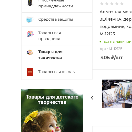
Письменные
принадлежности
Алмазная моз
ЗЕФИРКА, де
Средства защиты
подрамник, хо
Товары для
М-12125
праздника
Есть в наличии
Арт.: М-12125
Товары для
405
₽
/шт
творчества
Товары для школы