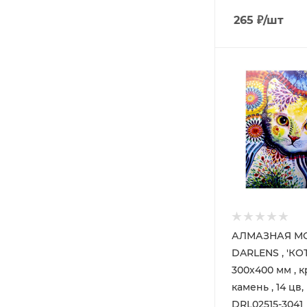
265
₽
/шт
АЛМАЗНАЯ МО
DARLENS , 'КОТ
300х400 мм , 
камень , 14 цв,
DRL02515-3041