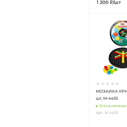
1 200
₽
/шт
МОЗАИКА КРУГ
шт, М-4435
Есть в наличии
Арт.: М-4435