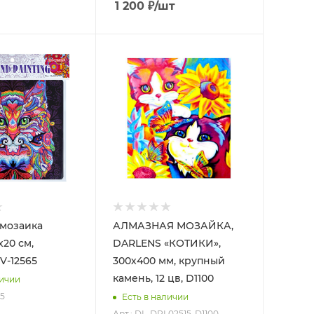
1 200
₽
/шт
мозаика
АЛМАЗНАЯ МОЗАЙКА,
х20 см,
DARLENS «КОТИКИ»,
V-12565
300х400 мм, крупный
камень, 12 цв, D1100
личии
65
Есть в наличии
Арт.: DL-DRL02515-D1100