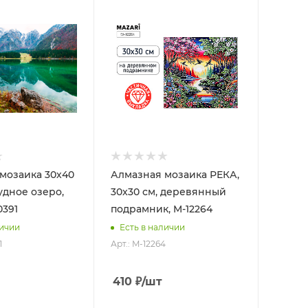
мозаика 30х40
Алмазная мозаика РЕКА,
удное озеро,
30x30 см, деревянный
0391
подрамник, M-12264
личии
Есть в наличии
1
Арт.: M-12264
410
₽
/шт