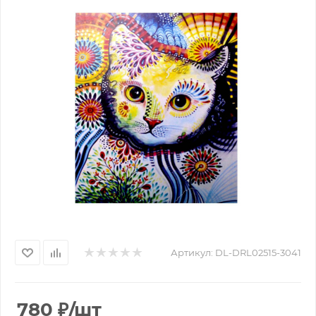
Артикул:
DL-DRL02515-3041
780
₽
/шт