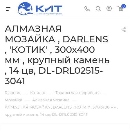
0
АЛМАЗНАЯ
МОЗАЙКА , DARLENS
, 'КОТИК' , 300х400
мм , крупный камень
, 14 цв, DL-DRL02515-
3041
—
—
—
Главная
Каталог
Товары для творчества
—
—
Мозаика
Алмазная мозаика
АЛМАЗНАЯ МОЗАЙКА , DARLENS , 'КОТИК' , 300х400 мм ,
крупный камень , 14 цв, DL-DRL02515-3041