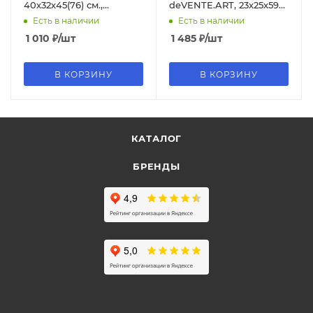
40х32х45(76) см.,
deVENTE.ART, 23х25х59
211118_04
см, 8070508
Есть в наличии
Есть в наличии
1 010
₽
/шт
1 485
₽
/шт
В КОРЗИНУ
В КОРЗИНУ
КАТАЛОГ
БРЕНДЫ