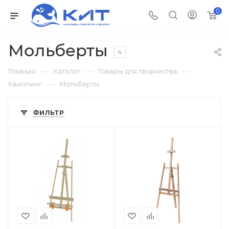
0
Мольберты
4
—
—
—
Главная
Каталог
Товары для творчества
—
Квиллинг
Мольберты
ФИЛЬТР