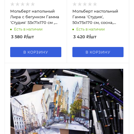
Мольберт напольный
Мольберт настольный
Лира с бегунком Гамма
Гамма 'Студия',
'Студия' 53х71х170 см ,
50х75х170 см, сосна,
сосна, 270520208
161220211
Есть в наличии
Есть в наличии
3 580
₽
/шт
3 420
₽
/шт
В КОРЗИНУ
В КОРЗИНУ