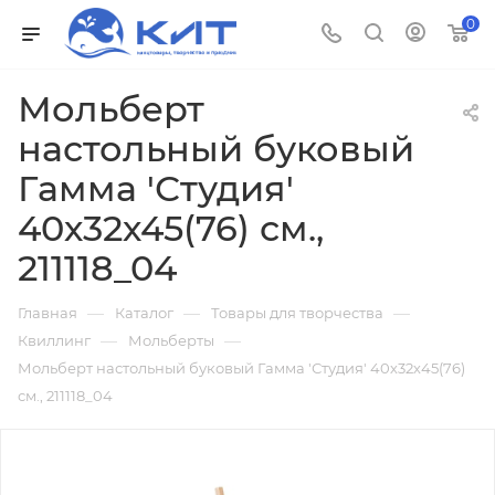
0
Мольберт
настольный буковый
Гамма 'Студия'
40х32х45(76) см.,
211118_04
—
—
—
Главная
Каталог
Товары для творчества
—
—
Квиллинг
Мольберты
Мольберт настольный буковый Гамма 'Студия' 40х32х45(76)
см., 211118_04