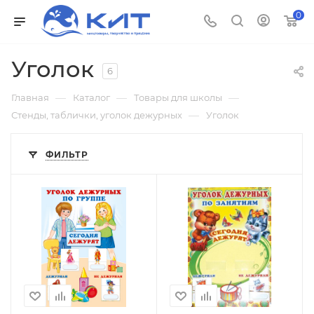
0
Уголок
6
—
—
—
Главная
Каталог
Товары для школы
—
Стенды, таблички, уголок дежурных
Уголок
ФИЛЬТР