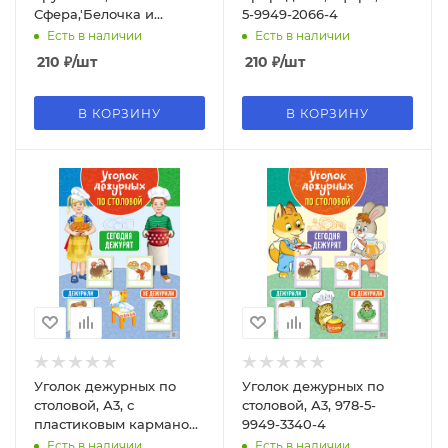
Сфера,'Белочка и
5-9949-2066-4
тигренок' 978-5-9949-
Есть в наличии
Есть в наличии
0521-0
210
₽
/шт
210
₽
/шт
В КОРЗИНУ
В КОРЗИНУ
Уголок дежурных по
Уголок дежурных по
столовой, А3, с
столовой, А3, 978-5-
пластиковым карманом,
9949-3340-4
978-5-9949-3339-8
Есть в наличии
Есть в наличии