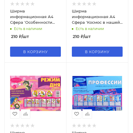
Ширма
Ширма
информационная А4
информационная А4
Сфера 'Особенности
Сфера 'Космос в нашей
ребенка 5+', 978-5-9949-
жизни', 978-5-9715-0927-1
Есть в наличии
Есть в наличии
1425-0
210
₽
/шт
210
₽
/шт
В КОРЗИНУ
В КОРЗИНУ
Ширма
Ширма