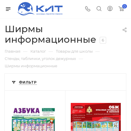
0
Ширмы
информационные
6
—
—
—
Главная
Каталог
Товары для школы
—
Стенды, таблички, уголок дежурных
Ширмы информационные
ФИЛЬТР