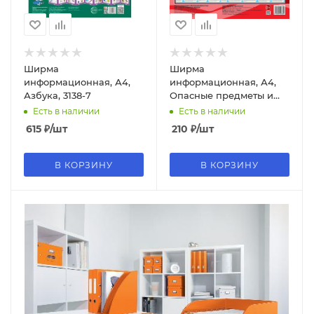
Ширма
Ширма
информационная, А4,
информационная, А4,
Азбука, 3138-7
Опасные предметы и
явления, 7505-9
Есть в наличии
Есть в наличии
615
₽
/шт
210
₽
/шт
В КОРЗИНУ
В КОРЗИНУ