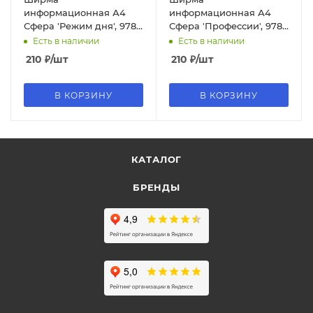
информационная А4
информационная А4
Сфера 'Режим дня', 978-
Сфера 'Профессии', 978-
5-9715-0585-3
5-9715-0535-8
Есть в наличии
Есть в наличии
210
₽
/шт
210
₽
/шт
В КОРЗИНУ
В КОРЗИНУ
КАТАЛОГ
БРЕНДЫ