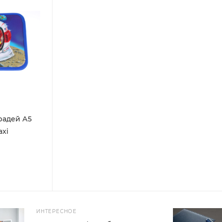
радей А5
axi
ИНТЕРЕСНОЕ