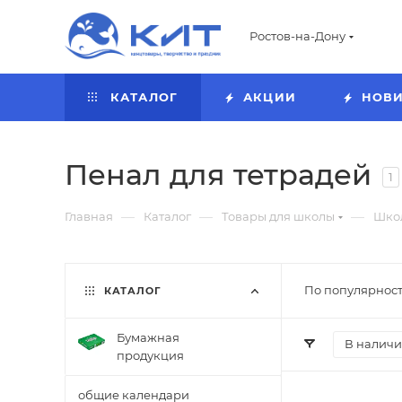
Ростов-на-Дону
КАТАЛОГ
АКЦИИ
НОВ
Пенал для тетрадей
1
—
—
—
Главная
Каталог
Товары для школы
Шко
По популярност
КАТАЛОГ
Бумажная
В налич
продукция
общие календари