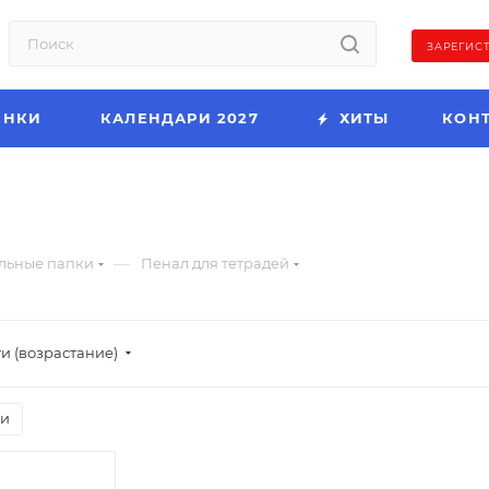
ЗАРЕГИС
ИНКИ
КАЛЕНДАРИ 2027
ХИТЫ
КОН
—
льные папки
Пенал для тетрадей
и (возрастание)
ии