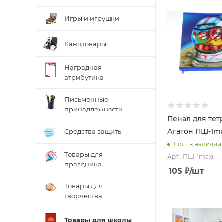
Игры и игрушки
Канцтовары
Наградная
атрибутика
Письменные
принадлежности
Пенал для тет
Агатон ПШ-1m
Средства защиты
Есть в наличии
Товары для
Арт.: ПШ-1maxi
праздника
105
₽
/шт
Товары для
творчества
Товары для школы