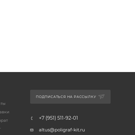
ПОДПИСАТЬСЯ НА РАССЫЛКУ
аты
тавки
+7 (951) 511-92-01
врат
т
altus@poligraf-kit.ru