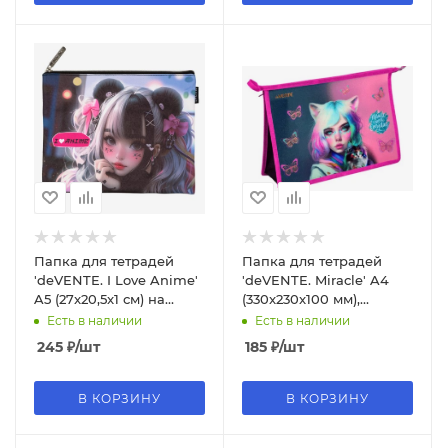
Папка для тетрадей
Папка для тетрадей
'deVENTE. I Love Anime'
'deVENTE. Miracle' A4
A5 (27x20,5x1 см) на
(330x230x100 мм),
молнии сверху, 8053539
8056406
Есть в наличии
Есть в наличии
245
₽
/шт
185
₽
/шт
В КОРЗИНУ
В КОРЗИНУ