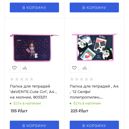
В КОРЗИНУ
В КОРЗИНУ
Папка для тетрадей
Папка для тетрадей , А4
'deVENTE.Cute Girl', А4 ,
, '12 Селфи'
на молнии, 8053211
полипропилен,
пластиковая, 62530
Есть в наличии
Есть в наличии
155
₽
/шт
225
₽
/шт
В КОРЗИНУ
В КОРЗИНУ