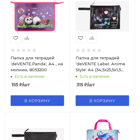
Папка для тетрадей
Папка для тетрадей
'deVENTE.Panda', А4 , на
'deVENTE Label. Anime
молнии, 8053200
Style' A4 (34,5x25,5x1,5
см), 8053508
Есть в наличии
Есть в наличии
155
₽
/шт
315
₽
/шт
В КОРЗИНУ
В КОРЗИНУ