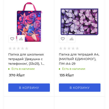
Папка для школьных
Папка для тетрадей А4,
тетрадей 'Девушка с
(МИЛЫЙ ЕДИНОРОГ),
телефоном', (33х25), 1
ПМ-А4-29
отделение, 62943
Есть в наличии
Есть в наличии
370
₽
/шт
135
₽
/шт
В КОРЗИНУ
В КОРЗИНУ