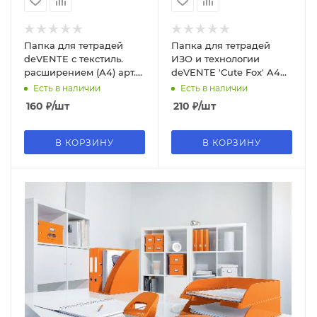
Папка для тетрадей
Папка для тетрадей
deVENTE с текстиль.
ИЗО и технологии
расширением (А4) арт.
deVENTE 'Cute Fox' A4
8053214
пластиковая, 8054344
Есть в наличии
Есть в наличии
160
₽
/шт
210
₽
/шт
В КОРЗИНУ
В КОРЗИНУ