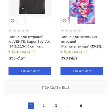
Папка для тетрадей
Папка для школьных
'deVENTE. Super Spy' A4
тетрадей
(34,5x25,5x1,5 см) на
'Мечтательница', (33х25),
молнии сверху, 8053523
1 отделение, 62944
Есть в наличии
Есть в наличии
295
₽
/шт
370
₽
/шт
В КОРЗИНУ
В КОРЗИНУ
ПОКАЗАТЬ ЕЩЕ
1
2
3
8