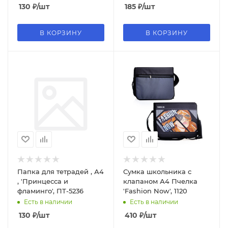
130
₽
/шт
185
₽
/шт
В КОРЗИНУ
В КОРЗИНУ
Папка для тетрадей , А4
Сумка школьника с
, 'Принцесса и
клапаном А4 Пчелка
фламинго', ПТ-5236
'Fashion Now', 1120
Есть в наличии
Есть в наличии
130
₽
/шт
410
₽
/шт