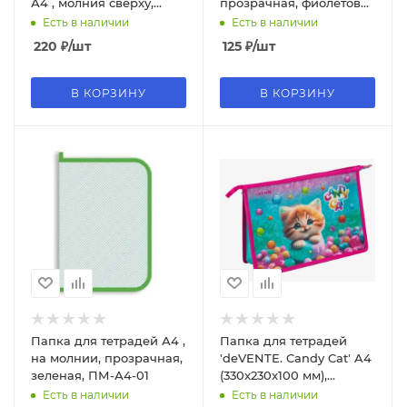
А4 , молния сверху,
прозрачная, фиолетовая
ПТР-2
кромка, ПМ-А4-01
Есть в наличии
Есть в наличии
220
₽
/шт
125
₽
/шт
В КОРЗИНУ
В КОРЗИНУ
Папка для тетрадей А4 ,
Папка для тетрадей
на молнии, прозрачная,
'deVENTE. Candy Cat' A4
зеленая, ПМ-А4-01
(330x230x100 мм),
8056407
Есть в наличии
Есть в наличии