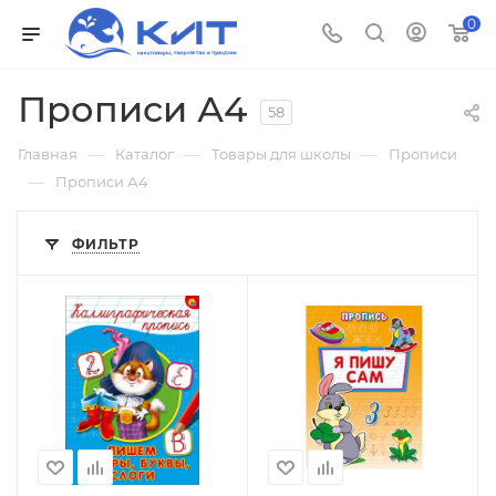
0
Прописи А4
58
—
—
—
Главная
Каталог
Товары для школы
Прописи
—
Прописи А4
ФИЛЬТР