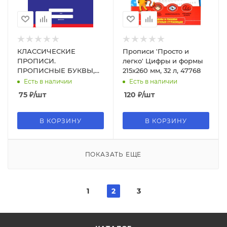
КЛАССИЧЕСКИЕ
Прописи 'Просто и
ПРОПИСИ.
легко' Цифры и формы
ПРОПИСНЫЕ БУКВЫ,
215х260 мм, 32 л, 47768
978-5-378-31881-0
Есть в наличии
Есть в наличии
75
₽
/шт
120
₽
/шт
В КОРЗИНУ
В КОРЗИНУ
ПОКАЗАТЬ ЕЩЕ
1
2
3