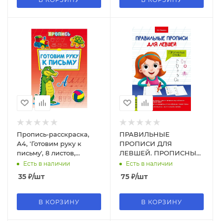
Пропись-расскраска,
ПРАВИЛЬНЫЕ
А4, 'Готовим руку к
ПРОПИСИ ДЛЯ
письму', 8 листов,
ЛЕВШЕЙ. ПРОПИСНЫЕ
ПР-6507
БУКВЫ
Есть в наличии
Есть в наличии
35
₽
/шт
75
₽
/шт
В КОРЗИНУ
В КОРЗИНУ