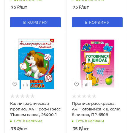
75
₽
/шт
75
₽
/шт
В КОРЗИНУ
В КОРЗИНУ
Каллиграфическая
Пропись-расскраска,
пропись А4 Проф-Пресс
А4, 'Готовимся к школе',
'Пишем слова', 26400-1
8 листов, ПР-6508
Есть в наличии
Есть в наличии
75
₽
/шт
35
₽
/шт