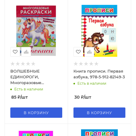
ВОЛШЕБНЫЕ
Книга прописи. Первая
ЕДИНОРОГИ,
азбука, 978-5-912-82149-3
Многоразовые
Есть в наличии
раскраски с
Есть в наличии
развивающими
85
₽
/шт
30
₽
/шт
заданиями, 200х260 мм,
978-5-506-06347-6
В КОРЗИНУ
В КОРЗИНУ