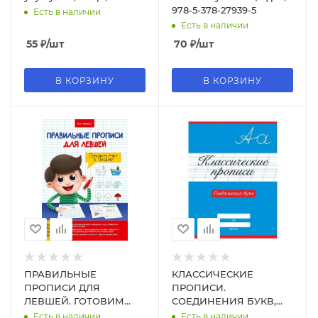
978-5-378-27939-5
Есть в наличии
Есть в наличии
55
₽
/шт
70
₽
/шт
В КОРЗИНУ
В КОРЗИНУ
ПРАВИЛЬНЫЕ
КЛАССИЧЕСКИЕ
ПРОПИСИ ДЛЯ
ПРОПИСИ.
ЛЕВШЕЙ. ГОТОВИМ
СОЕДИНЕНИЯ БУКВ,
РУКУ К ПИСЬМУ
978-5-378-31882-7
Есть в наличии
Есть в наличии