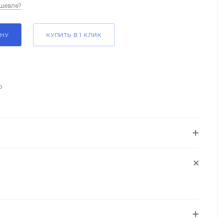
шевле?
ИНУ
КУПИТЬ В 1 КЛИК
о