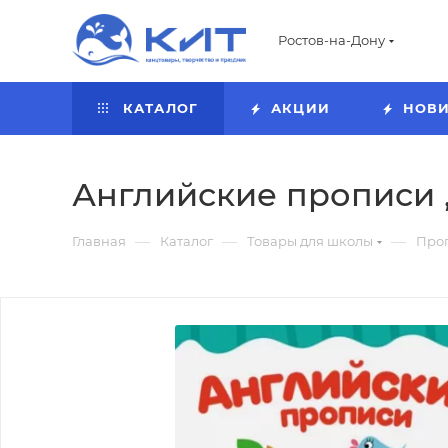
Ростов-на-Дону
КАТАЛОГ
АКЦИИ
НОВ
Английские прописи ,
—
—
—
Главная
Каталог
Товары для школы
Про