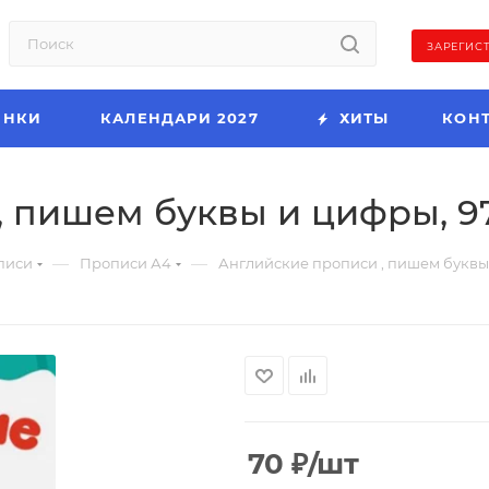
ЗАРЕГИС
ИНКИ
КАЛЕНДАРИ 2027
ХИТЫ
КОН
 пишем буквы и цифры, 97
—
—
писи
Прописи А4
Английские прописи , пишем буквы 
70
₽
/шт