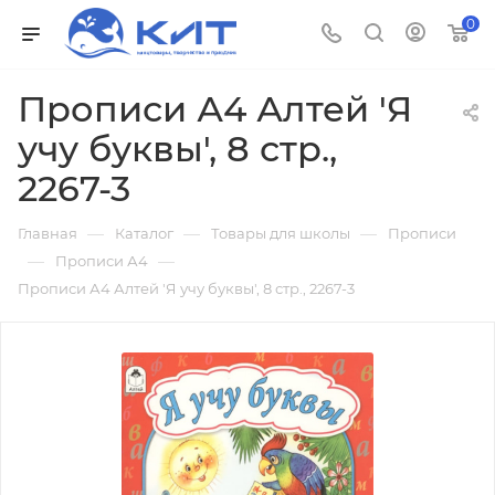
0
Прописи А4 Алтей 'Я
учу буквы', 8 стр.,
2267-3
—
—
—
Главная
Каталог
Товары для школы
Прописи
—
—
Прописи А4
Прописи А4 Алтей 'Я учу буквы', 8 стр., 2267-3