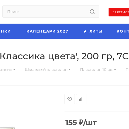
ЗАРЕГИС
ИНКИ
КАЛЕНДАРИ 2027
ХИТЫ
КОН
Классика цвета', 200 гр, 7
—
—
—
стилин
Школьный пластилин
Пластилин 10 цв.
П
155
₽
/шт