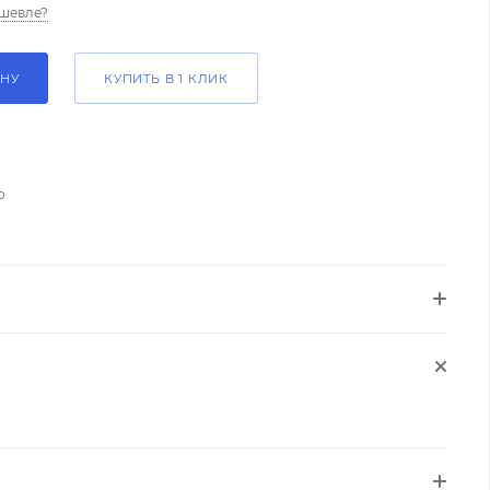
шевле?
ИНУ
КУПИТЬ В 1 КЛИК
о