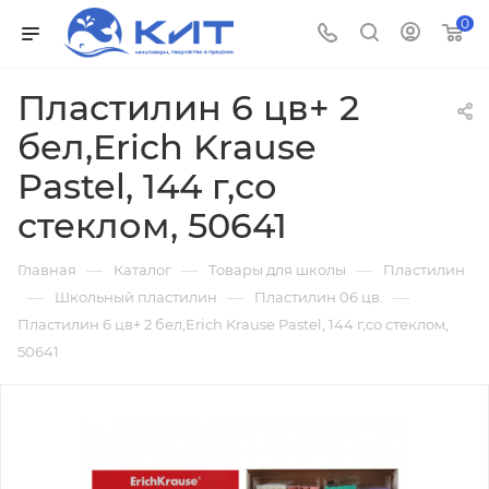
0
Пластилин 6 цв+ 2
бел,Erich Krause
Pastel, 144 г,со
стеклом, 50641
—
—
—
Главная
Каталог
Товары для школы
Пластилин
—
—
—
Школьный пластилин
Пластилин 06 цв.
Пластилин 6 цв+ 2 бел,Erich Krause Pastel, 144 г,со стеклом,
50641