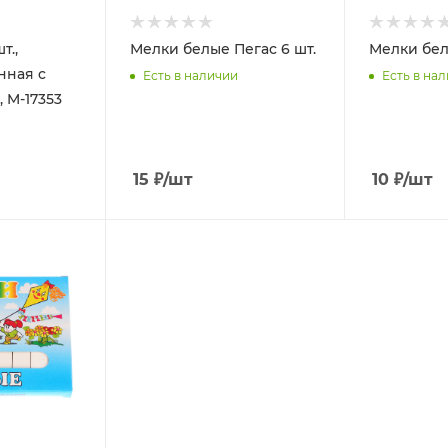
т.,
Мелки белые Пегас 6 шт.
Мелки бел
нная c
Есть в наличии
Есть в на
 M-17353
15
₽
/шт
10
₽
/шт