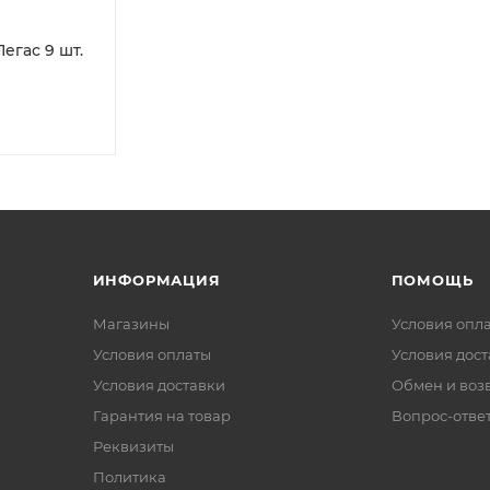
егас 9 шт.
ИНФОРМАЦИЯ
ПОМОЩЬ
Магазины
Условия опл
Условия оплаты
Условия дос
Условия доставки
Обмен и воз
Гарантия на товар
Вопрос-отве
Реквизиты
Политика