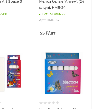
 Art Space 3
Мелки белые 'Алгем', (24
шт;уп), НМБ-24
личии
Есть в наличии
Арт.: НМБ-24
55
₽
/шт