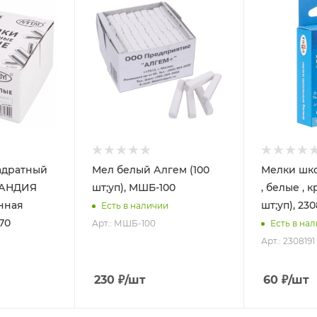
адратный
Мел белый Алгем (100
Мелки шко
ЛАНДИЯ
шт;уп), МШБ-100
, белые , к
онная
шт;уп), 230
Есть в наличии
70
Арт.: МШБ-100
Есть в на
Арт.: 2308191
230
₽
/шт
60
₽
/шт