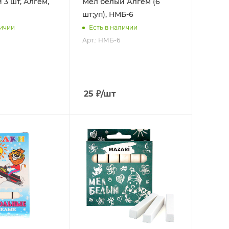
 3 шт, Алгем,
Мел белый Алгем (6
шт;уп), НМБ-6
личии
Есть в наличии
Арт.: НМБ-6
25
₽
/шт