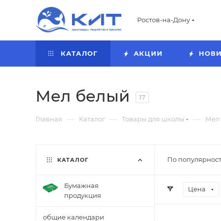
Ростов-на-Дону
КАТАЛОГ
АКЦИИ
НОВ
Мел белый
17
—
—
—
Главная
Каталог
Товары для школы
Мел
По популярност
КАТАЛОГ
Бумажная
Цена
продукция
общие календари