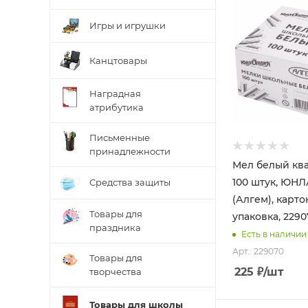
Игры и игрушки
Канцтовары
Наградная
атрибутика
Письменные
принадлежности
Мел белый кв
100 штук, ЮН
Средства защиты
(Алгем), карт
Товары для
упаковка, 2290
праздника
Есть в наличии
Арт.: 229070
Товары для
225
₽
/шт
творчества
Товары для школы