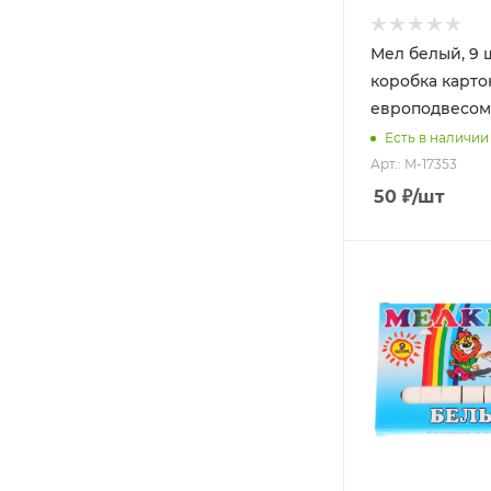
Мел белый, 9 ш
коробка карто
европодвесом,
Есть в наличии
Арт.: M-17353
50
₽
/шт