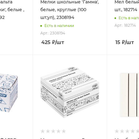
альта
Мелки школьные 'Гамма',
Мел белый
и', белые ,
белые, круглые (100
шт., 182714
192
шт;уп), 2308194
Есть в на
Арт.: 182714
Есть в наличии
Арт.: 2308194
425
₽
/шт
15
₽
/шт