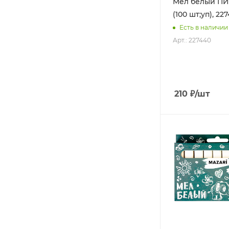
Мел белый П
(100 шт;уп), 22
Есть в наличии
Арт.: 227440
210
₽
/шт