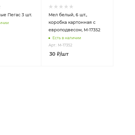
ые Пегас 3 шт.
Мел белый, 6 шт.,
коробка картонная c
личии
европодвесом, M-17352
Есть в наличии
Арт.: M-17352
30
₽
/шт