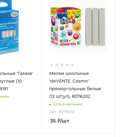
льные 'Гамма'
Мелки школьные
руглые (10
'deVENTE. Cosmo'
8191
прямоугольные белые
(12 шт;уп), 8076202
личии
Есть в наличии
Арт.: 8076202
35
₽
/шт