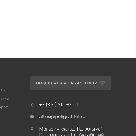
ПОДПИСАТЬСЯ НА РАССЫЛКУ
аты
тавки
+7 (951) 511-92-01
врат
т
altus@poligraf-kit.ru
Магазин-склад ТЦ "Альтус"
Ростовская обл, Аксайский