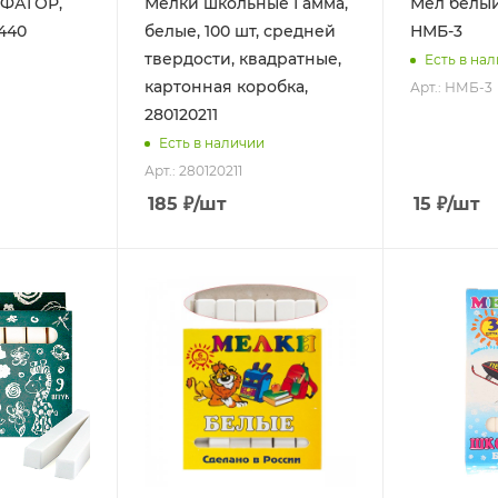
ИФАГОР,
Мелки школьные Гамма,
Мел белый
7440
белые, 100 шт, средней
НМБ-3
твердости, квадратные,
Есть в на
картонная коробка,
Арт.: НМБ-3
280120211
Есть в наличии
Арт.: 280120211
185
₽
/шт
15
₽
/шт