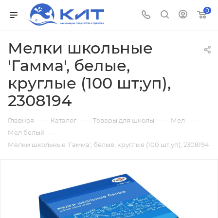
0
Мелки школьные
'Гамма', белые,
круглые (100 шт;уп),
2308194
—
—
—
—
Главная
Каталог
Товары для школы
Мел
—
Мел белый
Мелки школьные 'Гамма', белые, круглые (100 шт;уп), 2308194