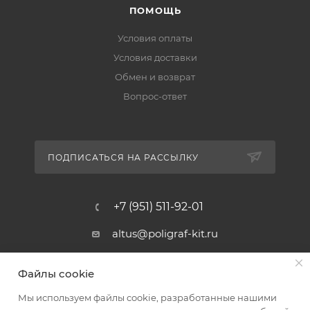
ПОМОЩЬ
Условия оплаты
Условия доставки
Обмен и возврат
Вопрос-ответ
ПОДПИСАТЬСЯ НА РАССЫЛКУ
+7 (951) 511-92-01
altus@poligraf-kit.ru
Магазин-склад ТЦ "Альтус"
Файлы cookie
Ростовская обл, Аксайский р-н,
пос. Янтарный, Малое Зеленое
Мы используем файлы cookie, разработанные нашими
Кольцо, 3, ТЦ "Альтус" 1 этаж