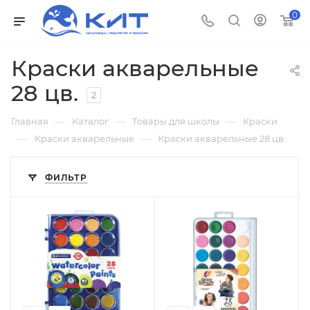
0
Краски акварельные
28 цв.
2
—
—
—
Главная
Каталог
Товары для школы
Краски
—
—
Краски акварельные
Краски акварельные 28 цв.
ФИЛЬТР