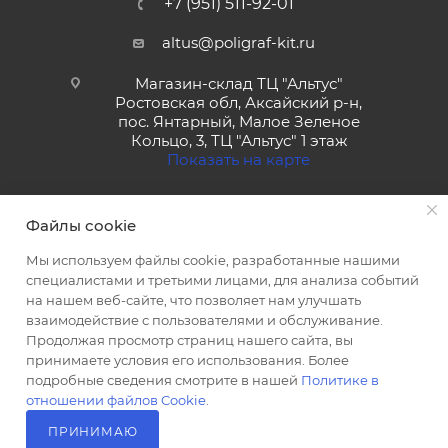
+7 (951) 511-92-01
altus@poligraf-kit.ru
Магазин-склад ТЦ "Альтус"
Ростовская обл, Аксайский р-н,
пос. Янтарный, Малое Зеленое
Кольцо, 3, ТЦ "Альтус" 1 этаж
Показать на карте
Файлы cookie
Мы используем файлы cookie, разработанные нашими
специалистами и третьими лицами, для анализа событий
на нашем веб-сайте, что позволяет нам улучшать
2026 © Полиграф кит - интернет-магазин
взаимодействие с пользователями и обслуживание.
Продолжая просмотр страниц нашего сайта, вы
принимаете условия его использования. Более
подробные сведения смотрите в нашей
Политике в
отношении файлов Cookie
.
ПРИНИМАЮ