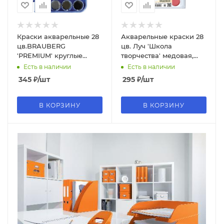
Краски акварельные 28
Акварельные краски 28
цв.BRAUBERG
цв. Луч 'Школа
'PREMIUM' круглые
творчества' медовая,
кюветы 28 мм , пенал,
без кисти, 29С 1759-08
Есть в наличии
Есть в наличии
191745
345
₽
/шт
295
₽
/шт
В КОРЗИНУ
В КОРЗИНУ