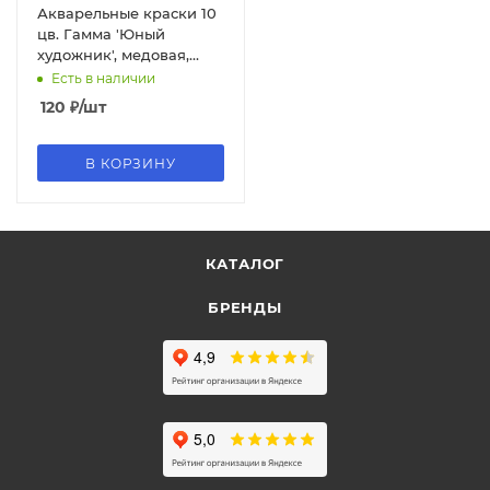
Акварельные краски 10
цв. Гамма 'Юный
художник', медовая,
пласт. уп., европодес,
Есть в наличии
без кисти, 212072
120
₽
/шт
В КОРЗИНУ
КАТАЛОГ
БРЕНДЫ