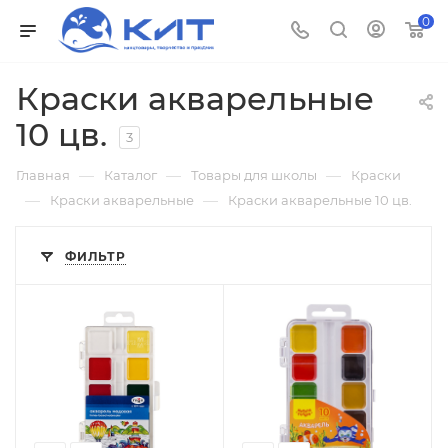
0
Краски акварельные
10 цв.
3
—
—
—
Главная
Каталог
Товары для школы
Краски
—
—
Краски акварельные
Краски акварельные 10 цв.
ФИЛЬТР