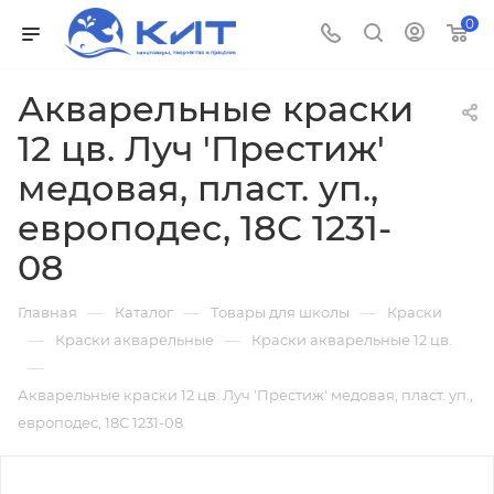
0
Акварельные краски
12 цв. Луч 'Престиж'
медовая, пласт. уп.,
европодес, 18С 1231-
08
—
—
—
Главная
Каталог
Товары для школы
Краски
—
—
Краски акварельные
Краски акварельные 12 цв.
—
Акварельные краски 12 цв. Луч 'Престиж' медовая, пласт. уп.,
европодес, 18С 1231-08