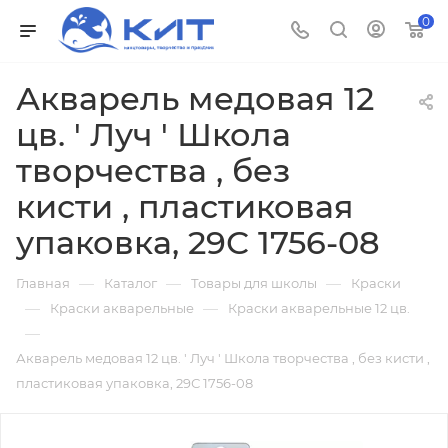
0
Акварель медовая 12
цв. ' Луч ' Школа
творчества , без
кисти , пластиковая
упаковка, 29С 1756-08
—
—
—
Главная
Каталог
Товары для школы
Краски
—
—
Краски акварельные
Краски акварельные 12 цв.
—
Акварель медовая 12 цв. ' Луч ' Школа творчества , без кисти ,
пластиковая упаковка, 29С 1756-08