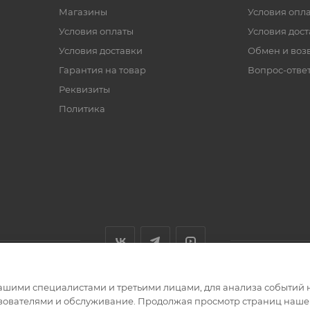
Магазины
Условия опл
Условия оплаты
Условия дос
Условия доставки
Обмен и воз
Гарантия на товар
Вопрос-отве
Реквизиты
Политика
ашими специалистами и третьими лицами, для анализа событий н
ьзователями и обслуживание. Продолжая просмотр страниц нашег