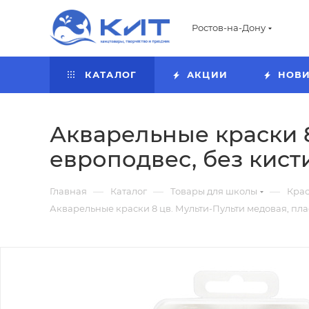
Ростов-на-Дону
КАТАЛОГ
АКЦИИ
НОВ
Акварельные краски 8 
европодвес, без кист
—
—
—
Главная
Каталог
Товары для школы
Кра
Акварельные краски 8 цв. Мульти-Пульти медовая, пласт