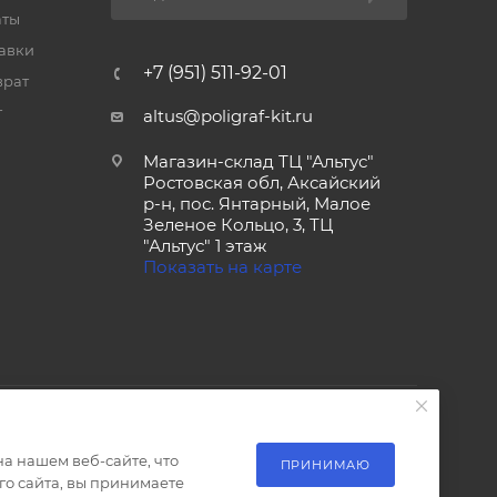
аты
тавки
+7 (951) 511-92-01
врат
т
altus@poligraf-kit.ru
Магазин-склад ТЦ "Альтус"
Ростовская обл, Аксайский
р-н, пос. Янтарный, Малое
Зеленое Кольцо, 3, ТЦ
"Альтус" 1 этаж
Показать на карте
а нашем веб-сайте, что
ПРИНИМАЮ
о сайта, вы принимаете