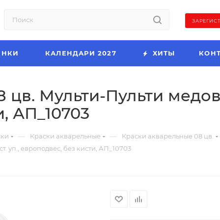
ЗАРЕГИС
ИНКИ
КАЛЕНДАРИ 2027
ХИТЫ
КОН
цв. Мульти-Пульти медовая
и, АП_10703
—
—
ски
Краски акварельные
Краски акварельные 08 цв.
. уп., европодвес, без кисти, АП_10703