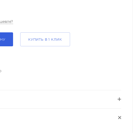
шевле?
ИНУ
КУПИТЬ В 1 КЛИК
о