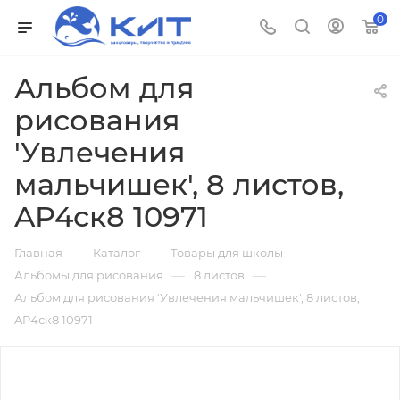
0
Альбом для
рисования
'Увлечения
мальчишек', 8 листов,
AP4ск8 10971
—
—
—
Главная
Каталог
Товары для школы
—
—
Альбомы для рисования
8 листов
Альбом для рисования 'Увлечения мальчишек', 8 листов,
AP4ск8 10971